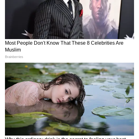
पार्टी को कितना मिला
LATEST VIDEOS
Atiq Ahmad के पास खोदी गई अबान की कब्र,
शव पहुंचने पर ऐसा दिखा माहौल!
Mohan Bhagwat की Gen Z को लेकर कही
गई एक बात और गदगद हो गए Abhijeet
Dipke