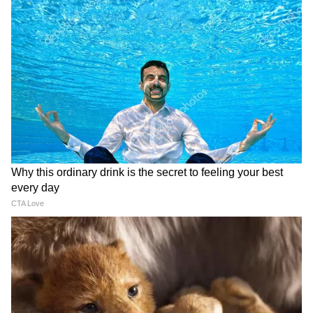
परिसर में कुल 56 काउंटर बनाए गए हैं।
DOWNLOAD APP
Asianet News Hindi पर पढ़ें देशभर की सबसे ताज़ा
National News in Hindi
, जो हम खास तौर पर
आपके लिए चुनकर लाते हैं। दुनिया की हलचल, अंतरराष्ट्रीय
घटनाएं और बड़े अपडेट — सब कुछ साफ, संक्षिप्त और
भरोसेमंद रूप में पाएं हमारी
World News in Hindi
कवरेज में। अपने राज्य से जुड़ी खबरें, प्रशासनिक फैसले
और स्थानीय बदलाव जानने के लिए देखें
State News
in Hindi
, बिल्कुल आपके आसपास की भाषा में। उत्तर
प्रदेश से राजनीति से लेकर जिलों के जमीनी मुद्दों तक —
हर ज़रूरी जानकारी मिलती है यहां, हमारे
UP News
सेक्शन में। और
Bihar News
में पाएं बिहार की असली
आवाज — गांव-कस्बों से लेकर पटना तक की ताज़ा रिपोर्ट,
कहानी और अपडेट के साथ, सिर्फ Asianet News
Hindi पर।