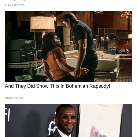
Panchkula Murder: CCTV में
Debit Card Blocked: क्या
कैद हुआ खौफनाक सच! आर्मी कैप्टन
आपका बैंक भी बिना बताए कार्ड
की पत्नी का शव मां-बेटे ने कैसे
ब्लॉक कर सकता है? कोर्ट ने ग्राहक
छिपाया?
के हक में दिया अहम फैसला
हैलाकांडी में हैवानियत: बंद कमरे का
Regional Parties Funding
वो खौफनाक राज...रसोई के औजार
Report: 2024-25 में रिकॉर्ड
क्यों बने जांच का हिस्सा?
1051 करोड़ का चंदा, जानें किस