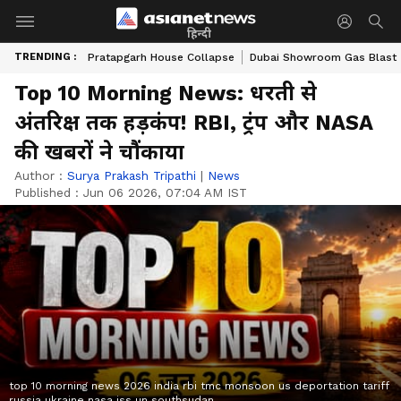
हिन्दी
TRENDING :
Pratapgarh House Collapse
Dubai Showroom Gas Blast
Top 10 Morning News: धरती से
अंतरिक्ष तक हड़कंप! RBI, ट्रंप और NASA
की खबरों ने चौंकाया
Author :
Surya Prakash Tripathi
|
News
Published :
Jun 06 2026, 07:04 AM IST
top 10 morning news 2026 india rbi tmc monsoon us deportation tariff
russia ukraine nasa iss un southsudan