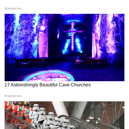
Jind (Haryana): भारत की पहली
US Student Visa: अब 4 साल
Hydrogen Train में बैठे छात्र झूम
से ज़्यादा नहीं! ट्रंप के नए वीज़ा
उठे, एक छात्रा ने गजब कहा
नियमों से भारतीय छात्रों को बड़ा
झटका