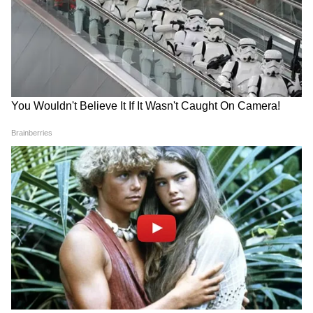
LATEST VIDEOS
IIT Delhi में PM Modi: '1-2 बेटी होती तो
अच्छा होता..' Modi ने युवाओं को दी बहुत बड़ी
सीख
Rahul Gandhi ने E20 पर बनाया वीडियो
लेकिन कर दिया बड़ा भारी ब्लंडर!