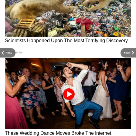
पहले से जेल में बंद है। अब पत्नी और बहू भी जेल जा
चुकी हैं। पिंक कलर की टीशर्ट में नजर आ रही यह
महिला विजय की बहू रुपा है, जो ससुर की 5 कंपनियों में
DOWNLOAD APP
डायरेक्टर है। लेकिन अब यही रूपा मिश्रा जेल की सजा
काट रही है।
RECOMMENDED STORIES
PREV
NEXT
क्या बंदर अब्बास को दुनिया से काट
भूख हड़ताल के 20वें दिन कैसी है
रहा है अमेरिका? ईरान के होर्मोज़गन
Sonam Wangchuk की तबियत?
के 5 पुलों पर किए नए हमले!
Abhijeet Dipke ने दिया बड़ा
अपडेट