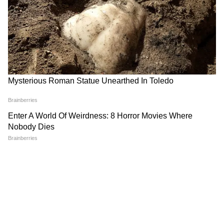
महेश मुरलीधर पाई कई संस्थानों के बोर्ड में भी निभा रहे हैं
भूमिका
महेश मुरलीधर पाई सिर्फ बैंकिंग संचालन तक सीमित नहीं
रहे। वह पहले Canara Bank Tanzania Ltd के
निदेशक रह चुके हैं। इसके अलावा उन्होंने FIMMDA,
SWIFT India Domestic Services Pvt. Ltd.
और Secondary Loan Market Association जैसे
प्रमुख उद्योग संगठनों में भी बैंक का प्रतिनिधित्व किया है।
वर्तमान में वह कर्नाटक स्टेट फाइनेंशियल कॉरपोरेशन और
Canara Bank Securities Ltd. के निदेशक मंडल
का भी हिस्सा हैं।
RECOMMENDED STORIES
South Indian Bank को क्यों है महेश मुरलीधर पाई से
बड़ी उम्मीद?