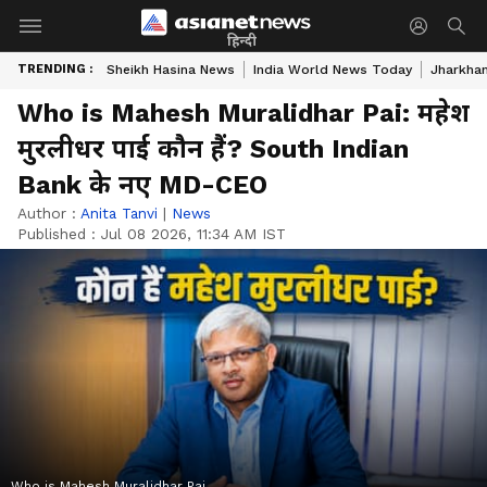
हिन्दी
TRENDING :
Sheikh Hasina News
India World News Today
Jharkhan
Who is Mahesh Muralidhar Pai: महेश
मुरलीधर पाई कौन हैं? South Indian
Bank के नए MD-CEO
Author :
Anita Tanvi
|
News
Published :
Jul 08 2026, 11:34 AM IST
Who is Mahesh Muralidhar Pai