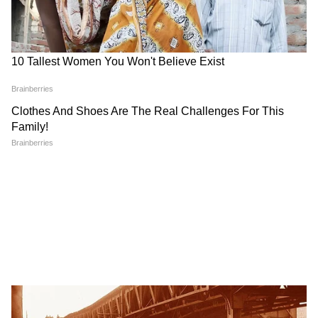
IMD की बड़ी चेतावनी
साथ बरसेंगे बादल
LATEST VIDEOS
Bombay High Court On E20: Nitin
Gadkari को बॉम्बे हाईकोर्ट से बड़ी राहत,
Meta, Google को दिया आदेश
रांची प्रोटेस्ट में अब अड़ गए छात्र, बजी तालियां
और छात्रों का जोश दिखा हाई