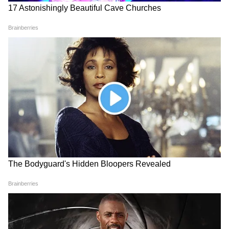
Weather Forecast 4 August
Weather Forecast 3 August
2026: दिल्ली-NCR से महाराष्ट्र तक
2026: दिल्ली-NCR से यूपी तक
बरसेंगे बादल, इन राज्यों में गरज-
बारिश का कहर, सोमवार के लिए
चमक के साथ तेज बारिश
IMD ने जारी किया बड़ा अलर्ट
LATEST VIDEOS
Rahul Gandhi से मिलीं CJP Protest में
लाठी खाने वाली Muskaan, Delhi Police से
दाग दिया ये सवाल!
CJP के अंदर हो गई कलह, Abhijeet Dipke
के ही खिलाफ हो गए कई लोग!