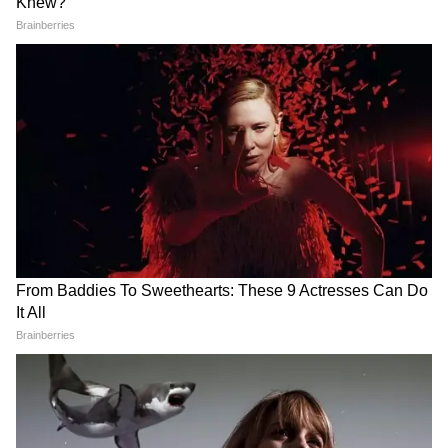
राजस्थान की राजनीति, बजट निर्णयों, पर्यटन, शिक्षा-
रोजगार और मौसम से जुड़ी सबसे जरूरी खबरें पढ़ें। जयपुर
से लेकर जोधपुर और उदयपुर तक की ज़मीनी रिपोर्ट्स और
ताज़ा अपडेट्स पाने के लिए
Rajasthan News in
Hindi
सेक्शन फॉलो करें — तेज़ और विश्वसनीय राज्य
समाचार सिर्फ Asianet News Hindi पर।
इन पांच पुलिसवालों ने लगा दी थी जान की बाजी, अब
मिला इनाम