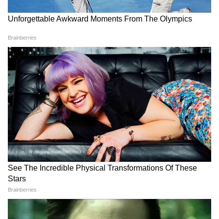
IND vs SL Practice Match:
बतौर टेस्ट कप्तान कैसा रहा शुभमन
टेस्ट सीरीज से पहले कब, कहां और
गिल का रिकॉर्ड? श्रीलंका दौरे पर
कैसे देखें भारत बनाम श्रीलंका XI
होगी असली अग्निपरीक्षा
मुकाबला?
LATEST VIDEOS
Rahul Gandhi से मिलीं CJP Protest में
लाठी खाने वाली Muskaan, Delhi Police से
दाग दिया ये सवाल!
CJP के अंदर हो गई कलह, Abhijeet Dipke
के ही खिलाफ हो गए कई लोग!