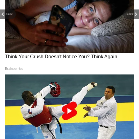
RECOMMENDED STORIES
PREV
NEXT
Shubman Gill Injury: प्रैक्टिस
Women's Asia Cup 2026: 9
के दौरान चोटिल हुए कप्तान, क्या
दिन में दो बार हो सकती है भारत
खेल पाएंगे पहला टेस्ट?
पाकिस्तान की टक्कर, जानें कब होगा
महामुकाबला