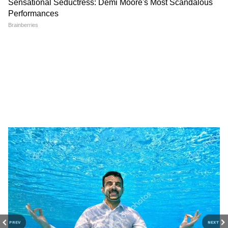
चुकी हैं। इसमें इंग्लैंड की टीम ने 30 मैच जीते हैं जबकि
साउथ अफ्रीका का टीम ने 33 मैच जीते हैं। पिछले 5 मैचों
का रिकॉर्ड देखेंगे तो इंग्लैंड ने 2 और अफ्रीकी टीम ने 2
मैच जीते हैं। 1 मैच का परिणाम नहीं निकल पाया है। वनडे
विश्वकप 2023 में इंग्लैंड को अभी तक सिर्फ 1 जीत ही
मिल पाई है। वहीं, दक्षिण अफ्रीका पिछला मैच नीदरलैंड
के हाथों गंवा बैठी है। दोनों टीमों के लिए यह मैच करो या
मरो जैसा है क्योंकि जो टीम हारेगी, उसका टूर्नामेंट में बने
रहना मुश्किल हो जाएगा।
RECOMMENDED STORIES
ENG vs SA कैसी है वानखेड़े की पिच
वानखेड़े स्टेडियम की पिच हाई स्कोरिंग के लिए जानी
जाती है। यहां पर हमेशा बल्लेबाजों को मदद मिलती है।
PREV
NEXT