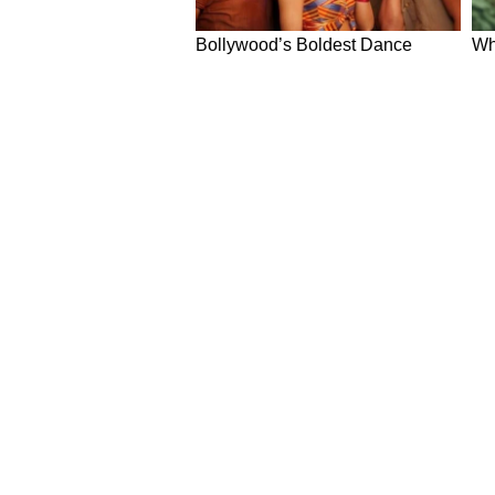
NEWS
Hindi News
Latest News in Hindi
World Ne
National News in Hindi