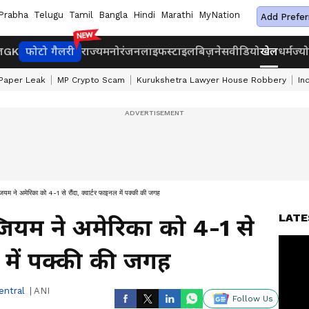
Prabha
Telugu
Tamil
Bangla
Hindi
Marathi
MyNation
Add Prefer
ज
GK
फोटो गैलरी
राज्य
मनोरंजन
लाइफस्टाइल
बिज़नेस
वीडियो
खेल
धर्म
ज्य
Paper Leak
MP Crypto Scam
Kurukshetra Lawyer House Robbery
In
ियम ने अमेरिका को 4-1 से रौंदा, क्वार्टर फाइनल में पक्की की जगह
LATE
्जियम ने अमेरिका को 4-1 से
ल में पक्की की जगह
entral
|
ANI
Follow Us