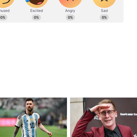
 को चकमा दे दिया।
 समय में फिर से बढ़त बना ली। ट्रॉसार्ड ने बाईं ओर से एक
हेडर से मैच का अपना दूसरा गोल किया।
का सिलसिला
े से ठीक पहले अपनी बढ़त को और मजबूत कर लिया। यह गोल
गलती के कारण हुआ, जो अपने पेनल्टी एरिया से बाहर तो
काम रहे। डी केटेलेर ने इस गलती का फायदा उठाया और
ूरी से शॉट लगाकर गेंद को खाली गोल में डाल दिया। टिम रीम
 नहीं हुए।
सी की कोशिश की, लेकिन सब्स्टीट्यूट खिलाड़ी सेबेस्टियन
्टोइस ने फोलारिन बालोगुन के दो प्रयासों को विफल कर
 ने एक दमदार सोलो रन के बाद शांति से गेंद को गोल में
।
स्टेडियम में स्पेन का सामना करेगा। स्पेन ने राउंड ऑफ