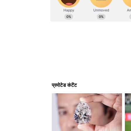
फ्री-किक ने गोलकीपर थिबाउट कोर्टोइस
हालांकि, बेल्जियम ने दो मिनट से भी कम
और क्रॉस दिया, जिस पर डी केटेलेर ने 
दूसरे हाफ में भी जारी रहा गोलों 
बेल्जियम ने मैच के एक घंटे पूरे होन
अमेरिकी गोलकीपर फ्रीस की एक महंगी 
आए लेकिन गेंद को क्लियर करने में ना
वानाकेन को पास दिया, जिन्होंने लंबी द
ने इसे रोकने की कोशिश की लेकिन सफल
अमेरिका ने मैच के अंतिम क्षणों में वाप
बर्हल्टर का शॉट बाहर चला गया और कोर
दिया। हालांकि, स्टॉपेज टाइम में लुकाकू
डालकर बेल्जियम की जीत पक्की कर दी
बेल्जियम अब 10 जुलाई को लॉस एंजिल्स 