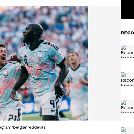
RECO
agram/belgianreddevils)