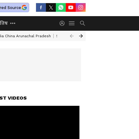
red Source
ोतिष
dia China Arunachal Pradesh
Saudi Turkey Pakistan Defense Pact
Delhi
ST VIDEOS