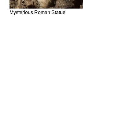
in Hindi
Today News in Hindi