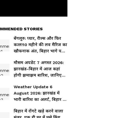
MMENDED STORIES
बेंगलुरु: प्यार, रील्स और फिर
कत्ल!10 महीने की लव मैरिज का
खौफनाक अंत, बिहार भागे पति
ने कबूला जुर्म
मौसम अपडेट 7 अगस्त 2026:
झारखंड-बिहार में आज कहां
होगी झमाझम बारिश, जानिए
किन जिलों में गरजेंगे बादल?
Weather Update 6
August 2026: झारखंड में
भारी बारिश का अलर्ट, बिहार में
भी गरज-चमक के साथ बरसेंगे
बिहार में रोंगटे खड़े करने वाला
बादल
मंजर, एक ही घर में घुसे किंग