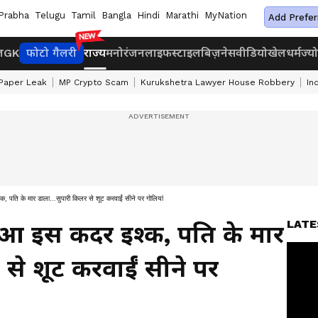
Prabha
Telugu
Tamil
Bangla
Hindi
Marathi
MyNation
Add Prefer
ज
GK
फोटो गैलरी
राज्य
मनोरंजन
लाइफस्टाइल
बिज़नेस
वीडियो
खेल
धर्म
ज्य
Paper Leak
MP Crypto Scam
Kurukshetra Lawyer House Robbery
In
क, पति के मार डाला...सुपारी किलर से शूट करवाईं सीने पर गोलियां
LATE
 हुआ इस कदर इश्क, पति के मार
 से शूट करवाईं सीने पर