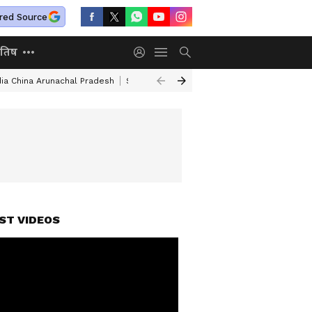
red Source
ोतिष
dia China Arunachal Pradesh
Saudi Turkey Pakistan Defense Pact
Delhi
ST VIDEOS