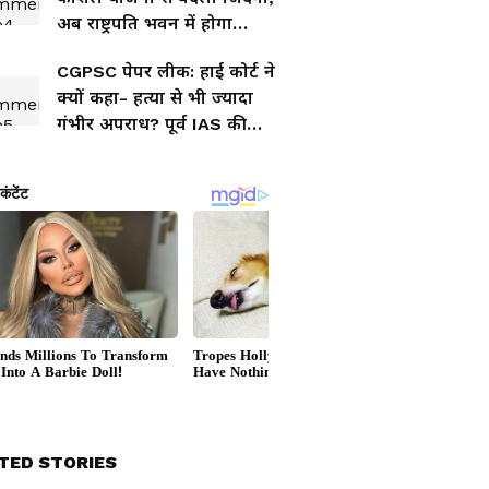
अब राष्ट्रपति भवन में होगा
धमतरी की रेणुका गोस्वामी का
CGPSC पेपर लीक: हाई कोर्ट ने
सम्मान
क्यों कहा- हत्या से भी ज्यादा
गंभीर अपराध? पूर्व IAS की
जमानत खारिज
TED STORIES