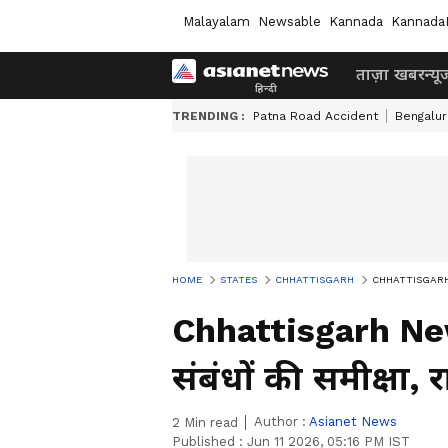
Malayalam
Newsable
Kannada
Kannada
ताज़ा खबर
न्यू
TRENDING :
Patna Road Accident
Bengalur
HOME
STATES
CHHATTISGARH
CHHATTISGARH NEWS:
Chhattisgarh New
संबंधों की समीक्षा, 
Author :
Asianet News
2
Min read
Published :
Jun 11 2026, 05:16 PM IST