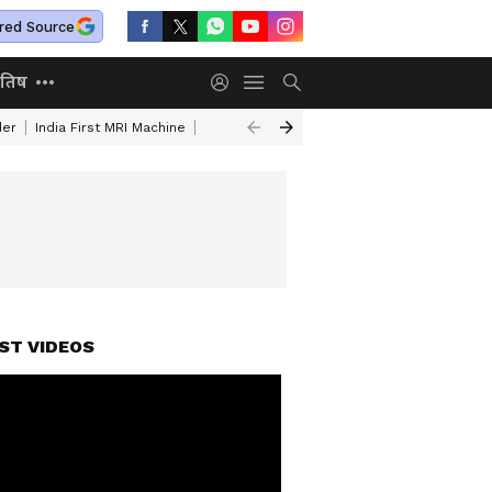
red Source
ोतिष
der
India First MRI Machine
Independence Day Speech In Hindi
Indep
ST VIDEOS