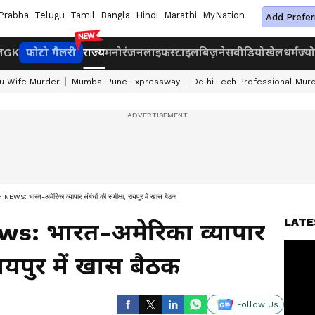
Prabha
Telugu
Tamil
Bangla
Hindi
Marathi
MyNation
Add Prefer
ज
GK
फोटो गैलरी
राज्य
मनोरंजन
लाइफस्टाइल
बिज़नेस
वीडियो
खेल
धर्म
ज्य
u Wife Murder
Mumbai Pune Expressway
Delhi Tech Professional Mur
 भारत-अमेरिका व्यापार संबंधों की समीक्षा, रायपुर में खास बैठक
LATE
s: भारत-अमेरिका व्यापार
रायपुर में खास बैठक
Follow Us