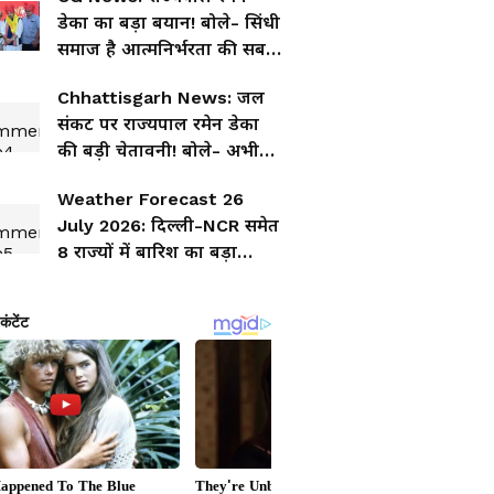
में बारिश-तूफान, कई राज्यों में
डेका का बड़ा बयान! बोले- सिंधी
अलर्ट
समाज है आत्मनिर्भरता की सबसे
बड़ी मिसाल
Chhattisgarh News: जल
संकट पर राज्यपाल रमेन डेका
की बड़ी चेतावनी! बोले- अभी
नहीं संभले तो भविष्य होगा
Weather Forecast 26
मुश्किल
July 2026: दिल्ली-NCR समेत
8 राज्यों में बारिश का बड़ा
अलर्ट, IMD की चेतावनी