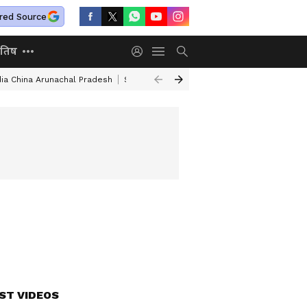
red Source
ोतिष
dia China Arunachal Pradesh
Saudi Turkey Pakistan Defense Pact
Delhi
ST VIDEOS