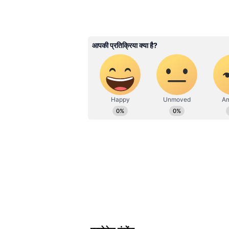
AN
Asianet News is a trusted name 
timely, and impactful news. Wit
national, and international stor
that matter most.Whether throug
opinion pieces, Asianet News re
credible content.Stay connected
Related Articles
Chhattisgarh News: ‘नव
विजन 2047’ से बदल जाएग
छत्तीसगढ़ की खेती और किसा
किस्मत
मीडिया और लोकतंत्र का इतिहास
सीएम विष्णुदेव साय ने कहा कि मीडिया 
से लेकर सामाजिक कुरीतियों के उन्मूलन 