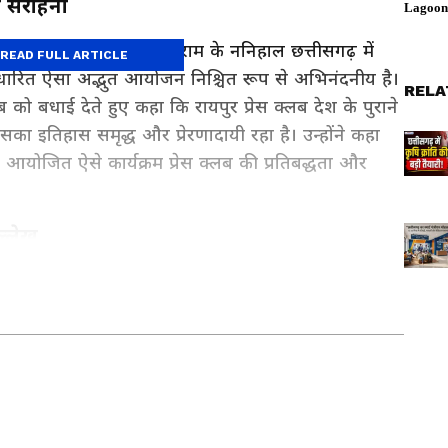
ी सराहना
या की धरती और भगवान श्रीराम के ननिहाल छत्तीसगढ़ में
READ FULL ARTICLE
धारित ऐसा अद्भुत आयोजन निश्चित रूप से अभिनंदनीय है।
RELA
ब को बधाई देते हुए कहा कि रायपुर प्रेस क्लब देश के पुराने
 जिसका इतिहास समृद्ध और प्रेरणादायी रहा है। उन्होंने कहा
ें आयोजित ऐसे कार्यक्रम प्रेस क्लब की प्रतिबद्धता और
ल्लेख
रंपरा का उल्लेख करते हुए कहा कि इस शहर ने पत्रकारिता जगत
 मधुकर खेर, मायाराम सुरजन, ललित सुरजन, रमेश नैय्यर और
रोजगार अपडेट्स, नक्सल क्षेत्र समाचार और स्थानीय
 संपादकों और पत्रकारों का स्मरण करते हुए कहा कि इन
 दुर्ग और बस्तर क्षेत्र की खबरों के लिए
Chhattisgarh
 सबसे विश्वसनीय राज्य कवरेज यहीं।
ैचारिक परंपरा को समृद्ध किया है।