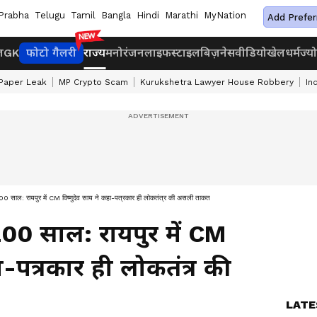
Prabha
Telugu
Tamil
Bangla
Hindi
Marathi
MyNation
Add Prefer
ज
GK
फोटो गैलरी
राज्य
मनोरंजन
लाइफस्टाइल
बिज़नेस
वीडियो
खेल
धर्म
ज्य
Paper Leak
MP Crypto Scam
Kurukshetra Lawyer House Robbery
In
 200 साल: रायपुर में CM विष्णुदेव साय ने कहा-पत्रकार ही लोकतंत्र की असली ताकत
 200 साल: रायपुर में CM
ा-पत्रकार ही लोकतंत्र की
LATE