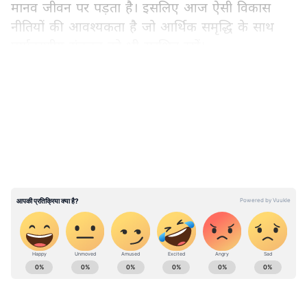
मानव जीवन पर पड़ता है। इसलिए आज ऐसी विकास
नीतियों की आवश्यकता है जो आर्थिक समृद्धि के साथ
पर्यावरणीय संतुलन को भी सुरक्षित रखें।
LATEST VIDEOS
मुख्यमंत्री विष्णुदेव साय के नेतृत्व में छत्तीसगढ़ सरकार
इसी सोच के साथ पर्यावरण संरक्षण और सतत विकास को
बढ़ावा दे रही है। राज्य में आधुनिक तकनीकों के उपयोग से
प्रदूषण नियंत्रण, संसाधन संरक्षण और पर्यावरणीय शासन
को मजबूत करने की दिशा में कई महत्वपूर्ण पहलें की गई
हैं।
ABOUT THE AUTHOR
Asianet News
AN
Asianet News is a trusted name in Indian journalism,