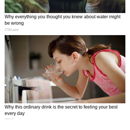
वृक्षारोपण, जल संरक्षण, प्लास्टिक मुक्त अभियान,
स्वच्छता कार्यक्रम और जैव विविधता संरक्षण गतिविधियों
में सक्रिय भूमिका निभा रहे हैं।
विजन 2030: हरित विकास का रोडमैप
राज्य सरकार की "विजन 2030" योजना के तहत
पर्यावरणीय शासन को पूरी तरह डेटा आधारित, पारदर्शी
और तकनीक संचालित बनाने की दिशा में काम किया जा
रहा है। इसके अंतर्गत स्मार्ट मॉनिटरिंग सिस्टम, डिजिटल
पर्यावरण प्रबंधन, उन्नत प्रदूषण नियंत्रण तंत्र और
जनभागीदारी आधारित संरक्षण मॉडल विकसित किए जा
रहे हैं। इसका उद्देश्य केवल प्रदूषण नियंत्रण नहीं बल्कि
नागरिकों को बेहतर स्वास्थ्य, स्वच्छ वातावरण और बेहतर
जीवन गुणवत्ता उपलब्ध कराना है।