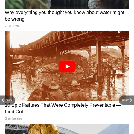
यह भी पढ़ें
महाराष्ट्र के सरकारी अस्पताल में 24 घंटे में 12 नवजात
सहित 24 मौतें, विपक्ष ने शिंदे सरकार पर बोला
चौतरफा हमला
RECOMMENDED STORIES
PREV
NEXT
पत्नी-बच्चे को दुबई बुलाने की थी
डोकलाम के पास नई रेल लाइन! चीन