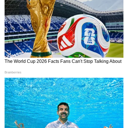
तैयारी, तभी केरल के युवक के साथ
सीमा पर भारत ने क्यों बढ़ाई अचानक
हो गया ये दर्दनाक हादसा!
रफ्तार?
आतंकी जांच में बड़ा ट्विस्ट! सुवेंदु
CJP फाउंडर अभिजीत दीपके की
अधिकारी, जंतर-मंतर और गर्लफ्रेंड
अमेरिका पढ़ाई का खर्च कहां से
कनेक्शन पर STF को क्या मिला?
आया? RTI एक्टिविस्ट ने की जांच
की मांग
LATEST VIDEOS
Modi in IIT Delhi: '1 लाख करोड़..अंग्रेजी में
बोलूं', देश के युवाओं को Modi ने दिया बहुत बड़ा
टास्क