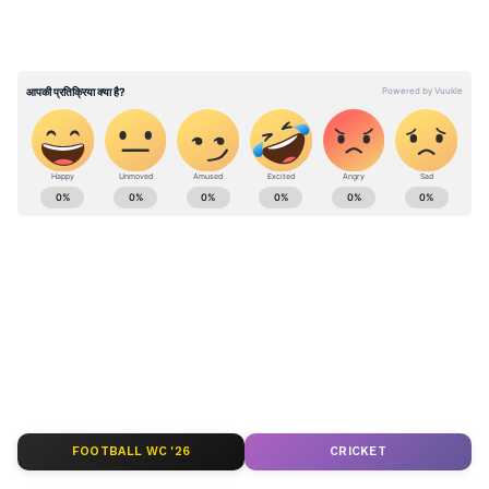
मध्य प्रदेश में सरकारी नीतियों, योजनाओं, शिक्षा-रोजगार,
मौसम और क्षेत्रीय घटनाओं की अपडेट्स जानें। भोपाल,
इंदौर, ग्वालियर सहित पूरे राज्य की रिपोर्टिंग के लिए
MP
News in Hindi
सेक्शन पढ़ें — सबसे भरोसेमंद राज्य
समाचार सिर्फ Asianet News Hindi पर।
ABOUT THE AUTHOR
Asianet News
AN
Asianet News is a trusted name in Indian journalism,
known for delivering accurate, timely, and impactful
FOOTBALL WC '26
CRICKET
news. With decades of experience, we excel in
covering regional, national, and international stories,