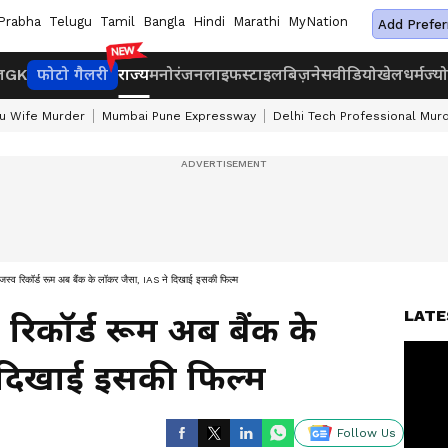
Prabha
Telugu
Tamil
Bangla
Hindi
Marathi
MyNation
Add Prefer
ज
GK
फोटो गैलरी
राज्य
मनोरंजन
लाइफस्टाइल
बिज़नेस
वीडियो
खेल
धर्म
ज्य
u Wife Murder
Mumbai Pune Expressway
Delhi Tech Professional Mur
व रिकॉर्ड रूम अब बैंक के लॉकर जैसा, IAS ने दिखाई इसकी फिल्म
LATE
िकॉर्ड रूम अब बैंक के
 दिखाई इसकी फिल्म
Follow Us