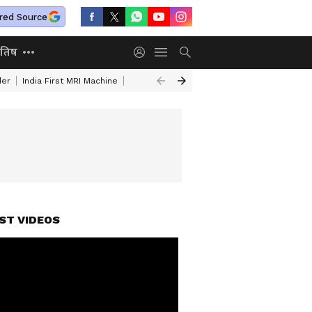
red Source
ोतिष
der
India First MRI Machine
Independence Day Speech In Hindi
Indep
ST VIDEOS