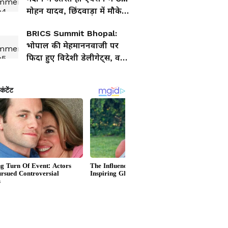
मोहन यादव, छिंदवाड़ा में मौके
पर ही 3 अधिकारी निलंबित
BRICS Summit Bhopal:
भोपाल की मेहमाननवाजी पर
फिदा हुए विदेशी डेलीगेट्स, वन
विहार से बड़े तालाब तक ने
जीता मेहमानों का दिल