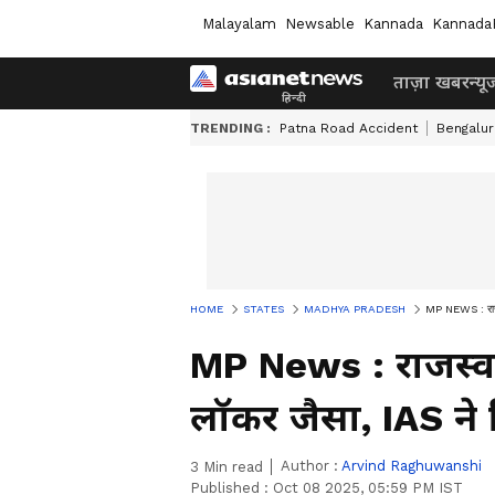
Malayalam
Newsable
Kannada
Kannada
ताज़ा खबर
न्यू
TRENDING :
Patna Road Accident
Bengalur
HOME
STATES
MADHYA PRADESH
MP NEWS : राजस्
MP News : राजस्व र
लॉकर जैसा, IAS ने
Author :
Arvind Raghuwanshi
3
Min read
Published :
Oct 08 2025, 05:59 PM IST