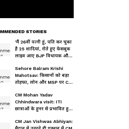
MMENDED STORIES
'मैं 26वीं पत्नी हूं, पति कर चुका
है 25 शादियां, रोते हुए फेसबुक
लाइव आए BJP विधायक और
डॉक्टर बेटी
Sehore Balram Krishi
Mahotsav: किसानों को बड़ा
तोहफा, लोन और MSP पर CM
मोहन यादव का बड़ा ऐलान
CM Mohan Yadav
Chhindwara visit: ITI
छात्राओं के हुनर से प्रभावित हुए
मुख्यमंत्री, तकनीकी कौशल पर
CM Jan Vishwas Abhiyan:
दिया बड़ा जोर
मैदान में उतरते ही एक्शन में CM