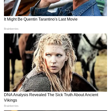
मोहन यादव का नया अभियान
Balram Krishi Mahotsav:
MP News: BRICS संस्कृति
कवच योजना से किसानों को बड़ी
सम्मेलन भोपाल में खुला भारत की
राहत, नर्मदापुरम से CM मोहन यादव
विरासत का खजाना, जानिए अंदर
का बड़ा संदेश
क्या है
LATEST VIDEOS
Bombay High Court On E20: Nitin
Gadkari को बॉम्बे हाईकोर्ट से बड़ी राहत,
Meta, Google को दिया आदेश
रांची प्रोटेस्ट में अब अड़ गए छात्र, बजी तालियां