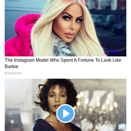
LATEST VIDEOS
LPG Connection eKYC Last Date: बिना
इसके नहीं मिलेगा Cylinder , हर उपभोक्ता को
करवाना होगा ये काम
Kanwar Yatra: 95 वर्षीय दादी की इच्छा को
पूरी करने 25 पोते बने 'श्रवण कुमार'