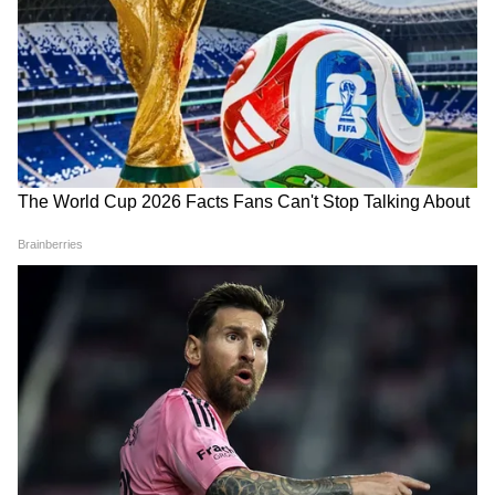
ट्रक और टैंकर की टक्कर होते ही 200 सिलेंडर एक के
बाद एक काफी देर तक फटते रहे। धमाके इतने भयानक थे
कि जिसने भी यह नजारा देखा उनका कलेजा कांप गया।
10 किलोमीटर दूर तक धमाकों की आवाज सुनाई दी।
जिससे शहर से लेकर गांव तक लोग दहशत में आ गए।
करीब 2 घंटे तक सिलेंडर फटते रहे। कई सिलेंडर तो 500
मीटर दूर-दूर तक खेतों में जा गिरे।
DOWNLOAD APP
गैस सिलेंडर गुब्बारों की तरह हवा में उछल रहे थे
RECOMMENDED STORIES
भयानक उठती आग की लपटों को देखकर लोग दहशत में
आ गए। यह दृश्य इतना भयानक था कि ब्लास्ट होते गैस
सिलेंडर गुब्बारों की तरह हवा में उछल रहे थे। इस डरावने
हादसे के बाद करीब दस किलोमीटर लंबा जाम लग गया।
पुलिस ने तत्काल प्रभाव से हाईवे का ट्रैफिक रोक दिया
और मौके पर भारी संख्या में पुलिसकर्मी तैनात किए गए।