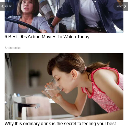
PREV
NEXT
RECOMMENDED STORIES
मौसम अपडेट 7 अगस्त 2026:
Weather Update 6 August
दिल्ली-NCR से महाराष्ट्र तक इन
2026: दिल्ली-NCR समेत 7 राज्यों
राज्यों में जमकर बरसेंगे बादल, IMD
में भारी बारिश-तूफान का अलर्ट,
का बारिश-तूफान अलर्ट
IMD की बड़ी चेतावनी