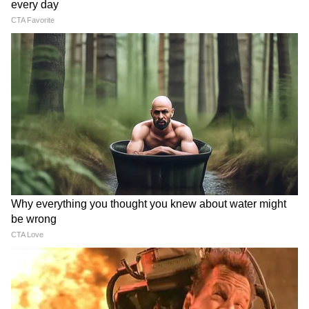
Weather Update 5 August
Weather Forecast 4 August
2026: दिल्ली-NCR से छत्तीसगढ़
2026: दिल्ली-NCR से महाराष्ट्र तक
तक बारिश का अलर्ट, जानिए आपके
बरसेंगे बादल, इन राज्यों में गरज-
शहर का हाल
चमक के साथ तेज बारिश
LATEST VIDEOS
Atiq Ahmed के बेटे की मौत पर घर पहुंचे
Akhilesh Yadav के विधायक, जमकर हो रही
फजीहत!
समुद्र की तरह क्यों हिल रहा था मोरबी के कुएं का
पानी? खुल गया सबसे बड़ा राज