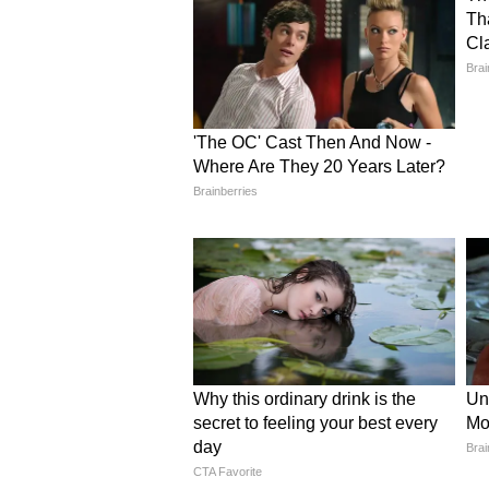
शुरुआती जांच में इसे लव सुसाइड (Love 
पूछताछ और मोबाइल रिकॉर्ड के बाद ही 
यह भी पढ़ें:
पढ़ाई को लेकर डांट पड़ी,
लाश!
Disclaimer: आत्महत्या किसी समस्या
को चोट पहुंचाने जैसे ख्याल आ रहे हैं
ले सकते हैं। इसके अलावा आप इन हेल्प
आसरा (मुंबई) 022-27546669, सुमैत
66202000, लाइफलाइन 033-6464326
9630899002, 7389366696, संज
8008914416/14416, जीवन आधार: 1
के लिए हेल्पलाइन नंबर 14416 और 180