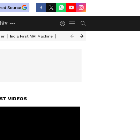
red Source
ोतिष
der
India First MRI Machine
Independence Day Speech In Hindi
Indep
ST VIDEOS