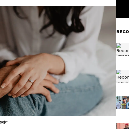
RECO
छलांग