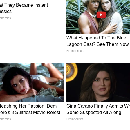
Suicide) माना जा रहा है। हालांकि, दोनों के परिवारों से
पूरे मामले की सच्चाई सामने आ पाएगी।
 फिर कमरे में बंद हुई बेटी… दरवाजा तोड़ा तो लटकी मिली
 का हल नहीं है। अगर आपके मन में भी सुसाइड या खुद
 तो आप फौरन घर-परिवार, दोस्तों और साइकेट्रिस्ट की मदद
लाइन नंबरों पर कॉल करके भी मदद मांग सकते हैं।
्री (दिल्ली) 011-23389090, रोशनी (हैदराबाद) 040-
7 (कोलकाता)। स्पंदन (मध्य प्रदेश)
ीवनी: 0761-2626622, TeleMANAS 1-
800-233-1250. मानसिक तनाव होने पर काउंसलिंग
0 8914416 पर संपर्क कर घर बैठे मदद पा सकते हैं।