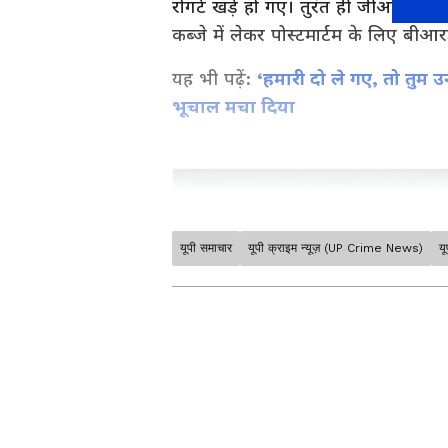
रोंगटे खड़े हो गए। तुरंत ही जीआरपी औ
कब्जे में लेकर पोस्टमार्टम के लिए बी
यह भी पढ़ें:
‘हमारी दो ले गए, तो तुम उन
भूचाल मचा दिया
यूपी समाचार
यूपी क्राइम न्यूज़ (UP Crime News)
य
उत्तर प्रदेश में हो रही राजनीतिक हल
रोजगार समाचार सबसे पहले पाएं। वाराण
लिए
UP News in Hindi
सेक्शन देख
Hindi पर।
ABOUT THE AUTHOR
लंबे समय से था प्रेम संबंध
Akshansh Kulshreshtha
पुलिस जांच में पता चला है कि युवक की प
AK
अक्षांश कुलश्रेष्ठ। पत्रकार के क्षेत्र में