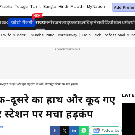
Prabha
Telugu
Tamil
Bangla
Hindi
Marathi
MyNation
Add Prefer
ज
GK
फोटो गैलरी
राज्य
मनोरंजन
लाइफस्टाइल
बिज़नेस
वीडियो
खेल
धर्म
ज्य
u Wife Murder
Mumbai Pune Expressway
Delhi Tech Professional Mur
ा एक-दूसरे का हाथ और कूद गए ट्रेन के आगे, गोरखपुर स्टेशन पर मचा हड़कंप
LATE
ा एक-दूसरे का हाथ और कूद गए
ुर स्टेशन पर मचा हड़कंप
ha
Follow Us