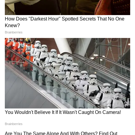
तैयार किया जाए।
पहली बार होगा ड्रोन शो और स्मार्ट टेक्नोलॉजी का उपयोग
अधिकारियों ने बताया कि पहली बार जंबूरी में दो दिवसीय
ड्रोन शो आयोजित किया जाएगा, जिसमें सैकड़ों ड्रोन
मिलकर स्काउटिंग और युवा सशक्तिकरण की झलक
प्रस्तुत करेंगे। इसके अलावा, आरएफआईडी आधारित स्मार्ट
आईडी कार्ड से प्रतिभागियों की एंट्री और उपस्थिति दर्ज
की जाएगी। व्हाट्सएप आधारित रियल-टाइम सूचना
प्रणाली के माध्यम से प्रतिभागियों को अपडेट्स मिलेंगे।
कार्यक्रम में स्किल वर्कशॉप, एडवेंचर एक्टिविटीज जैसे
रैपलिंग, वॉल क्लाइम्बिंग, स्काई साइक्लिंग, ज़िप लाइन,
शूटिंग, ज़ोर्बिंग बॉल, कमांडो ब्रिज और आर्चरी जैसी
गतिविधियां भी होंगी।