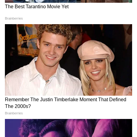
DOWNLOAD APP
उत्तर प्रदेश में हो रही राजनीतिक हलचल, प्रशासनिक
फैसले, धार्मिक स्थल अपडेट्स, अपराध और रोजगार
समाचार सबसे पहले पाएं। वाराणसी, लखनऊ, नोएडा से
लेकर गांव-कस्बों की हर रिपोर्ट के लिए
UP News in
Hindi
सेक्शन देखें — भरोसेमंद और तेज़ अपडेट्स सिर्फ
Asianet News Hindi पर।
Related Articles
छठ सिर्फ एक पर्व नहीं, हमारी परंपरा-एकता और प्रकृति के
प्रति आभार का प्रतीक- सीएम योगी
सेक्युलरिज्म नहीं, अब सनातन की पहचान! योगी बोले,