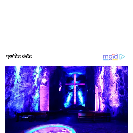
(जर्नलिज्म)। करीब 25 साल का लेखन और पत्रकारिता में अनुभव।
एशियानेट हिंदी में जून, 2019 से कार्यरत। दैनिक भास्कर और उसके
पहले दैनिक जागरण और अन्य अखबारों में सेवाएं। 5 किताबें प्रकाशित की
Published :
Sep 18 2023, 07:31 AM IST
हैं
Follow Us
वैसे तो यूपी में कई जगहों पर झमाझम बारिश का दौर
चलता रहा, लेकिन अगले कुछ दिनों तक कहीं भी तेज
बारिश का अलर्ट नहीं है। दोपहर में तेज धूप निकल रही है।
हालांकि लखनऊ, बाराबंकी, गोंडा, हरदोई, सीतापुर,
अयोध्या समेत बुंदेलखंड के कई जिलों में बारिश होती रही।
मौसम विभाग ने कहा है कि 18 सितंबर को बुंदेलखंड और
पश्चिम उत्तर प्रदेश के कुछ हिस्सों में कहीं-कहीं हल्की
बारिश हो सकती है। लखनऊ में भी बूंदाबंदी हो सकती है।
मौसम साफ रहने से तापमान बढ़ेगा।