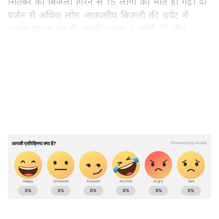
सितंबर को बिजली गिरने से 15 लोगों की मौत हो गई। दो
दर्जन से अधिक लोग आकाशीय बिजली की चपेट में
आकर झुलस गए हैं। सबसे ज्यादा 5 लोगों की मौत
कुशीनगर जिले में हुई।
LATEST VIDEOS
ABOUT THE AUTHOR
Amitabh Budholiya
AB
बीएससी (बायोलॉजी), पोस्ट ग्रेजुएशन हिंदी साहित्य, बीजेएमसी