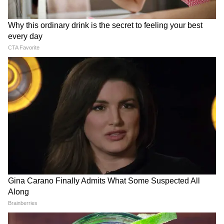
हरी झंडी, यूपी-उत्तराखंड में हुआ
पर क्यों किया जा रहा है हवाई सर्वे?
करार
Weather Update 8 August
Atiq Ahmed Family: अतीक
2026: दिल्ली-NCR से राजस्थान
अहमद के परिवार में अब कौन-कौन?
तक बारिश-तूफान का असर, जानें
जानें बीवी शाइस्ता परवीन समेत पांचों
आपके शहर का हाल
बेटों का हाल
LATEST VIDEOS
Modi in IIT Delhi: '1 लाख करोड़..अंग्रेजी में
बोलूं', देश के युवाओं को Modi ने दिया बहुत बड़ा
टास्क
देर रात Rishabh Pant की इस शिकायत पर