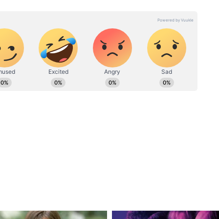
्होंने बनारस हिंदू यूनिवर्सिटी (BHU) से जर्नलिज्म एंड मॉस कम्युनिकेशन में
फोन?
यूज, नेशनल न्यूज, बिजनेस-टेक और ऑटो, क्राइम और फीचर स्टोरीज में खास
न और कई पब्लिक रिपोर्ट्स बनाने का अनुभव।
र्स सुपरहिट!
न और फ्यूचर-रेडी आईफोन ढूंढ रहे हैं, तो आईफोन 16
ीं करना चाहिए। इसका 128GB वेरिएंट इस समय ओरिजिनल
फ ₹67,790 में उपलब्ध है। अलग-अलग बैंकों के कार्ड्स पर
स्टेंट डिस्काउंट बेनिफिट्स दे रहा है। अगर आप AmEx
ांजैक्शन करते हैं, तो आपको सीधे ₹7,500 की भारी छूट
से 6 महीने या उससे ज्यादा की EMI पर पूरे ₹3,500 का
के क्रेडिट कार्ड यूजर्स को EMI खरीद पर ₹2,500 तक की
इसमें भी 'एप्पल इंटेलिजेंस' का सपोर्ट मिलता है। अगर
पग्रेड कर रहे हैं, तो क्रैश डिटेक्शन और सैटेलाइट के
साथ यह आपके लिए सबसे बेस्ट और पैसा वसूल सौदा साबित