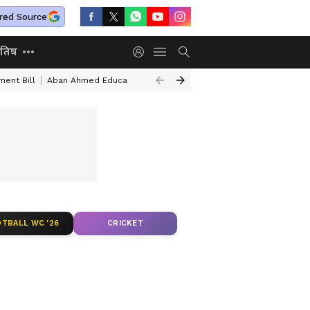
red Source
ोतिष
ent Bill
Aban Ahmed Educational Qualification
Chandipura Virus Out
TBALL WC '26
CRICKET