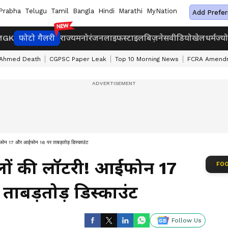
Prabha
Telugu
Tamil
Bangla
Hindi
Marathi
MyNation
Add Prefer
ज
GK
फोटो गैलरी
राज्य
मनोरंजन
लाइफस्टाइल
बिज़नेस
वीडियो
खेल
धर्म
ज्य
 Ahmed Death
CGPSC Paper Leak
Top 10 Morning News
FCRA Amendm
फोन 17 और आईफोन 16 पर ताबड़तोड़ डिस्काउंट
लों की लॉटरी! आईफोन 17
FOO
बड़तोड़ डिस्काउंट
Follow Us