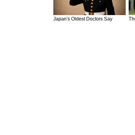
NEWS
Hindi News
Latest News in Hindi
World Ne