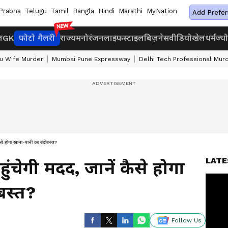
Prabha
Telugu
Tamil
Bangla
Hindi
Marathi
MyNation
Add Prefer
ज
GK
फोटो गैलरी
राज्य
मनोरंजन
लाइफस्टाइल
बिज़नेस
वीडियो
खेल
धर्म
ज्य
u Wife Murder
Mumbai Pune Expressway
Delhi Tech Professional Mur
 कैसे होगा खाना-पानी का बंदोबस्त?
LATE
हुंचेगी मदद, जानें कैसे होगा
बस्त?
Follow Us