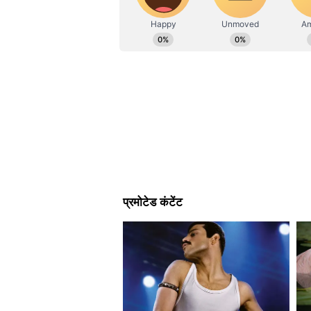
मास्टर डिग्री हासिल की है। पॉलिटिकल न्
करने वाला देश वर्ल्ड फूड प्रोग्राम जैसी ए
इंट्रेस्ट है। अलग-अलग मीडिया इंस्टीट्यूश
सहायता पहुंचाने का काम करता है। वह एक 
बाद उनका काम होता है कि वहां मदद कैसे
अब तक किस देश ने सबसे ज्यादा मदद
ऑर्गेनाइजेशन फॉर इकोनॉमिक को-ऑपरेश
2020 में दुनियाभर में करीब 161.2 बि
अमेरिका ने 35.5 बिलियन डॉलर भेजी। 
डॉलर, जापान 16.3 बिलियन डॉलर और फ
इसे भी पढ़ें
इजराइल-हमास जंग से क्या दो हिस्सों म