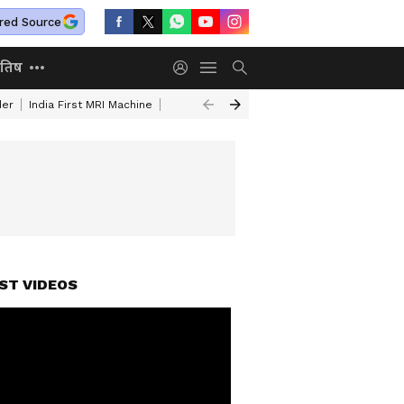
red Source
ोतिष
der
India First MRI Machine
Independence Day Speech In Hindi
Indep
ST VIDEOS