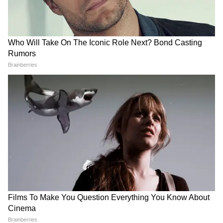
जाए जा रहे थे हजारों विस्फोटक?
फ्लाइटें रद्द, लेवल-3 इमरजेंसी लागू
NIA की गिरफ्तारी ने बढ़ाया सस्पेंस
LATEST VIDEOS
Mamata Banerjee पर हमला? जोड़ लिए
हाथ और चीख-चीखकर सुनाई आपबीती
IIT Delhi में PM Modi के कार्यक्रम पर भड़क
गए Owaisi, 'सिर झुकाने' पर उठाए सवाल