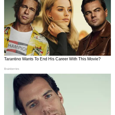
Houthi Attack: यमन के हूतियों
ज़हर या साज़िश? रेस्टोरेंट में खाना
का सऊदी अरामको पर फिर हमला,
और मस्जिद के गेट पर मौत:
ड्रोन से रिफाइनरी को बनाया निशाना
इस्लामाबाद में लश्कर कमांडर का
खेल खत्म
Malappuram Explosives
Typhoon Dolphin: चीन में
Seizure: लॉरी में आखिर कहां ले
'डॉल्फिन' तूफान की आहट, स्कूल बंद,