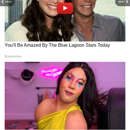
PREV
NEXT
RECOMMENDED STORIES
पीएम मोदी को इजराइली पीएम
श्रीलंका को भारत की बड़ी मदद,
नेतन्याहू का फोन, द्विपक्षीय संबंधों
250 मीट्रिक टन से ज्यादा के बेली
पर हुई चर्चा
ब्रिज दिए गए