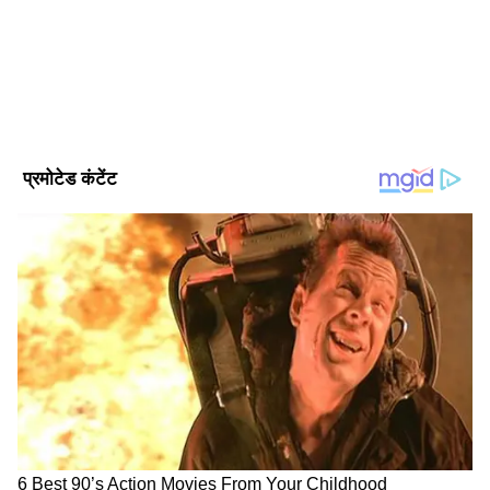
नेशनल, वर्ल्ड, ट्रेन्डिंग टॉपिक, एक्सप्लेनर, डिफेंस, पॉलिटिक्स जैसे टॉपिक
में इनका इंट्रेस्ट है। इन्होंने एमएससी किया हुआ है। मूलतः ये बिहार के
Published :
Sep 18 2023, 02:45 PM IST
रहने वाले हैं।
Follow Us
विमान हादसा रविवार को हुआ था। अमेरिकी सैन्य
अधिकारियों ने जनता से लापता विमान का पता लगाने में
मदद करने की अपील की है। अधिकारियों ने कहा कि
रविवार दोपहर को उत्तरी चार्ल्सटन के ऊपर F-35
लाइटनिंग II जेट हादसे का शिकार हुआ। यहां दो झीले हैं।
इसी क्षेत्र में खोजबीन की जा रही है।