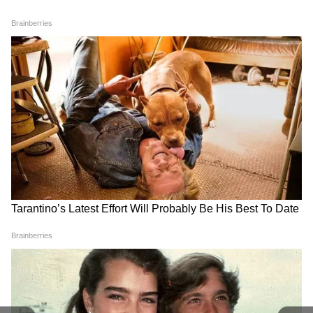
DOWNLOAD APP
अंतरराष्ट्रीय राजनीति, ग्लोबल इकोनॉमी, सुरक्षा मुद्दों, टेक
प्रगति और विश्व घटनाओं की गहराई से कवरेज पढ़ें। वैश्विक
संबंधों, अंतरराष्ट्रीय बाजार और बड़ी अंतरराष्ट्रीय बैठकों की
ताज़ा रिपोर्ट्स के लिए
World News in Hindi
सेक्शन
पायलट साउथ केनवुड ड्राइव पर मिला
देखें — दुनिया की हर बड़ी खबर, सबसे पहले और सही
तरीके से, सिर्फ Asianet News Hindi पर।
विमान का पायलट के सुरक्षित है। वह उत्तरी चार्ल्सटन में
साउथ केनवुड ड्राइव पर मिला। इस बात की भी जांच की
जा रही है कि किस वजह से पायलट को विमान से बाहर
आने के लिए मजबूर होना पड़ा। विमान और पायलट
समुद्री लड़ाकू हमला प्रशिक्षण स्क्वाड्रन 501 का हिस्सा थे।