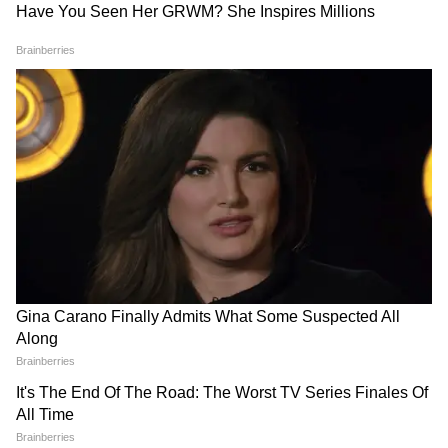
हिरोशिमा बरसी: भारतीय राजदूत
देवेश उत्तम होंगे इथियोपिया में भारत
नगमा मल्लिक ने पीड़ितों को दी
के नए राजदूत, लिथुआनिया में हैं
श्रद्धांजलि
तैनात
LATEST VIDEOS
जंतर-मंतर वाले Mohammad Junaid पहुंच
गए Jharkhand, सुनिए क्या कहा...
सड़क हादसे में Atiq Ahmed के बेटे अबान
अहमद की दर्दनाक मौत। Atiq Ahmed Son