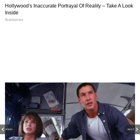
रहे। इसके अलावा साउथ कोरिया, जापान, कनाडा और
अंतरराष्ट्रीय राजनीति, ग्लोबल इकोनॉमी, सुरक्षा मुद्दों, टेक
इंडोनेशिया का भी प्रतिनिधत्व रहा।
प्रगति और विश्व घटनाओं की गहराई से कवरेज पढ़ें। वैश्विक
संबंधों, अंतरराष्ट्रीय बाजार और बड़ी अंतरराष्ट्रीय बैठकों की
ताज़ा रिपोर्ट्स के लिए
World News in Hindi
सेक्शन
यह भी पढ़ें
देखें — दुनिया की हर बड़ी खबर, सबसे पहले और सही
तरीके से, सिर्फ Asianet News Hindi पर।
Aurora Sky Castner: कौन है जेल में पैदा हुई यह
अमेरिकी लड़की? जो अब हार्वर्ड यूनिवर्सिटी में करेगी
ग्रेजुएशन
PREV
NEXT