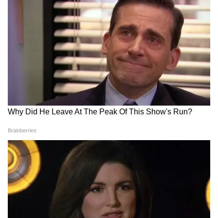
हिरोशिमा बरसी: भारतीय राजदूत
देवेश उत्तम होंगे इथियोपिया में भारत
नगमा मल्लिक ने पीड़ितों को दी
के नए राजदूत, लिथुआनिया में हैं
श्रद्धांजलि
तैनात
LATEST VIDEOS
Modi in IIT Delhi: '1 लाख करोड़..अंग्रेजी में
बोलूं', देश के युवाओं को Modi ने दिया बहुत बड़ा
टास्क
देर रात Rishabh Pant की इस शिकायत पर
CM Pushkar Dhami की पहली प्रतिक्रिया