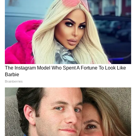
हिम्मत!
Agni V
के
बाद
अग्नि
प्राइम
का
हुआ
सफल
परीक्षण
,
परमाणु
बम
ले
जाने
में
सक्षम
यह
मिसाइल
दुनिया
की
एडवांस
टेक्नोलॉजी
से
है
लैस