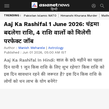
हिन्दी
TRENDING :
Pakistan Islamic NATO
Himanshi Khurana Murder
Math
Aaj Ka Rashifal 1 June 2026: चंद्रमा
बदलेगा राशि, 4 राशि वालों को मिलेगी
परफेक्ट जॉब
Author :
Manish Meharele
|
Astrology
Published :
Jun 01 2026, 05:00 AM IST
Aaj Ka Rashifal In Hindi: साल के छठे महीने का पहला
दिन यानी 1 जून किस राशि के लिए शुभ रहेगा? किस राशि को
इस दिन सावधान रहने की जरूरत है? इस दिन किस राशि के
लोगों को धन लाभ के योग बनेंगे?