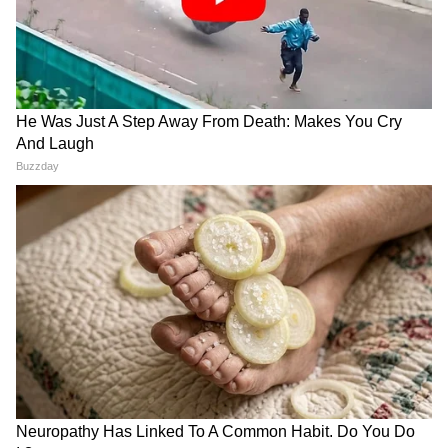
मिलेगा। संतान से सुखद समाचार मिलेगा।
मीन राशिफल 5 जून 2026 (Dainik Meen Rashifal)
आय बढ़ाने के नए अवसर मिलेंगे। प्रेम विवाह की इच्छा
पूरी हो सकती है। जमीन-जायदाद से जुड़े मामलों में लाभ
के योग हैं। मित्रों के साथ अच्छा समय बिताएंगे। कोर्ट-
कचहरी के मामले आपसी सहमति से सुलझ सकते हैं।
सेहत ठीक रहेगी।
Disclaimer
इस आर्टिकल में जो जानकारी है, वो ज्योतिषियों द्वारा
बताई गईं हैं। हम सिर्फ इस जानकारी को आप तक
पहुंचाने का एक माध्यम हैं। यूजर्स इन जानकारियों को
सिर्फ सूचना ही मानें।