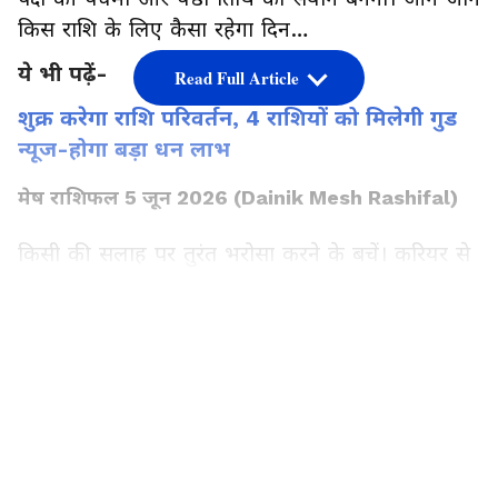
किस राशि के लिए कैसा रहेगा दिन…
ये भी पढ़ें-
Read Full Article
शुक्र करेगा राशि परिवर्तन, 4 राशियों को मिलेगी गुड
न्यूज-होगा बड़ा धन लाभ
मेष राशिफल 5 जून 2026 (Dainik Mesh Rashifal)
किसी की सलाह पर तुरंत भरोसा करने के बचें। करियर से
जुड़े मामलों में सकारात्मक परिणाम मिलने की संभावना
है। लंबे समय से अटका हुआ पैसा वापस मिल सकता है।
LATEST VIDEOS
परिवार और जीवनसाथी का पूरा सहयोग प्राप्त होगा। बच्चों
के साथ व्यवहार में धैर्य रखें।
ये भी पढ़ें-
इन 4 अक्षर से शुरू होते हैं जिनके नाम, उन्हें जल्दी