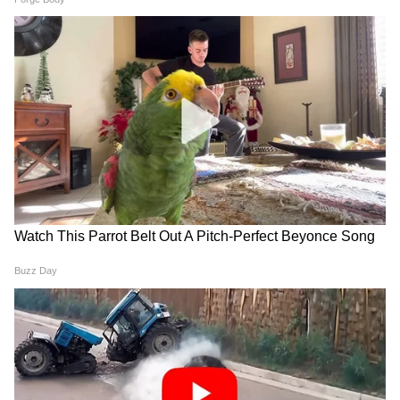
परिवार के किसी सदस्य के स्वास्थ्य को लेकर चिंता हो
सकती है।
मकर राशिफल 5 जून 2026 (Dainik Makar Rashifal)
इस राशि के लोगों का कामकाज में मन कम लगेगा। विदेश
यात्रा की संभावनाएं बन सकती हैं। खरीदारी करते समय
बजट का ध्यान रखें। किसी रिश्तेदार की आर्थिक सहायता
करनी पड़ सकती है। पैसों के लेन-देन में विशेष सावधानी
रखें।
कुंभ राशिफल 5 जून 2026 (Dainik Kumbh Rashifal)
वाहन चलाते समय नियमों का पालन करें। बिजनेस के
विस्तार की योजनाओं में कुछ रुकावटें आ सकती हैं।
राजनीति से जुड़े लोगों के लिए दिन थोड़ा चुनौतीपूर्ण रह
सकता है। परिवार के साथ समय बिताने का अवसर