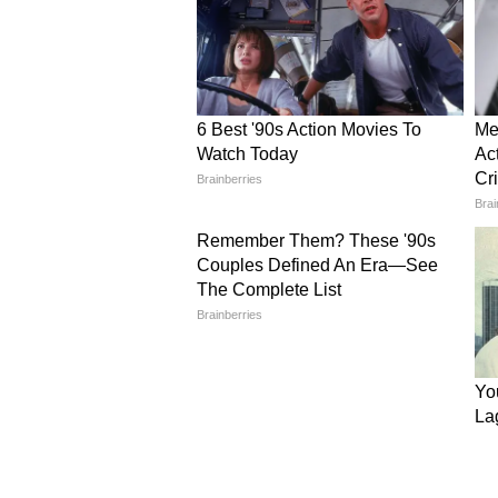
Image Credit :
Getty
कर्मचारी यूनियनों की मांगें
फिटमेंट फैक्टर (Fitment Factor) 
न्यूनतम सैलरी (Minimum Pay) को आ
पुराने डीए को बेसिक सैलरी में शामि
पेंशन का नए सिरे से रिवीजन हो, ताकि र
मिले।
5
5