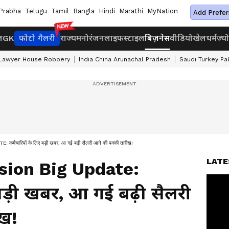
Prabha
Telugu
Tamil
Bangla
Hindi
Marathi
MyNation
Add Prefer
ज
GK
फोटो गैलरी
राज्य
मनोरंजन
लाइफस्टाइल
बिज़नेस
वीडियो
खेल
धर्म
ज्य
 Lawyer House Robbery
India China Arunachal Pradesh
Saudi Turkey Pa
ारियों के लिए बड़ी खबर, आ गई बढ़ी सैलरी आने की पक्की तारीख!
LATE
ion Big Update:
 बड़ी खबर, आ गई बढ़ी सैलरी
ीख!