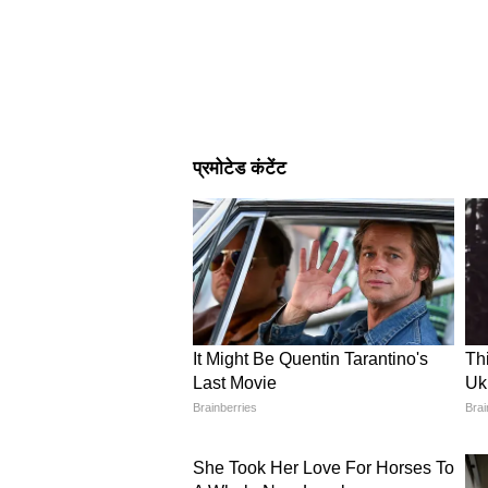
3
5
Image Credit :
Getty