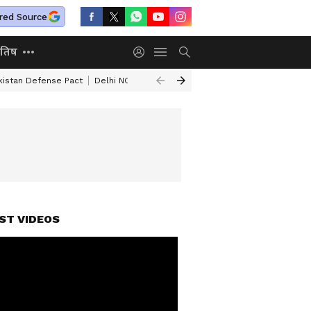
red Source
ोतिष
kistan Defense Pact
Delhi NCR Heavy Rain
Bengaluru Woman Skeleton
ST VIDEOS