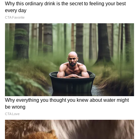
staff and is published from a syndicated
feed.)
PF Withdrawal: नौकरी छोड़ते ही
सोलर पैनल लगवाने से पहले देख लें
PF निकालने की न करें जल्दबाजी!
छत की ये 5 चीजें, वरना बचत की
36 महीने तक मिल सकता है बड़ा
जगह हो सकता है नुकसान
फायदा
LATEST VIDEOS
Modi in IIT Delhi: '1 लाख करोड़..अंग्रेजी में
बोलूं', देश के युवाओं को Modi ने दिया बहुत बड़ा
टास्क
देर रात Rishabh Pant की इस शिकायत पर
CM Pushkar Dhami की पहली प्रतिक्रिया