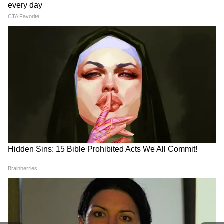
अर्थव्यवस्था, बजट, स्टार्टअप्स, उद्योग जगत और शेयर
मार्केट अपडेट्स के लिए
Business News in Hindi
पढ़ें। निवेश सलाह, बैंकिंग अपडेट्स और गोल्ड-सिल्वर रेट्स
समेत पर्सनल फाइनेंस की जानकारी
Money News in
Hindi
सेक्शन में पाएं। वित्तीय दुनिया की स्पष्ट और
गैस ऑफ-टेक और पाइपलाइन सबसे बड़ी चुनौती
उपयोगी जानकारी — Asianet News Hindi पर।
इस बीच, गेल इंडिया लिमिटेड के एग्जीक्यूटिव डायरेक्टर
(सीबीजी) सच्चिदानंद यादव ने कहा कि देश में सीबीजी
क्षेत्र को बढ़ाने के लिए गैस की ऑफ-टेक सुनिश्चित करना
सबसे बड़ी बाधाओं में से एक है। यादव ने कहा, "ऑफ-
टेक की चुनौती भारत में सीबीजी (कंप्रेस्ड बायोगैस) क्षेत्र के
विस्तार के लिए सबसे बड़े मुद्दों में से एक है। गैस का
ऑफ-टेक एक ऐसा मुद्दा है जिसे सीबीजी उत्पादकों या
सीजीडी संस्थाओं द्वारा पाइपलाइन बिछाकर हल किया जा
सकता है। सीबीजी उत्पादकों को तेल और गैस के मानकों
का कोई खास अनुभव नहीं है। निश्चित रूप से, जिम्मेदारी
सीजीडी इकाई, नेशनल गैस रीड ऑपरेटर की है। लेकिन