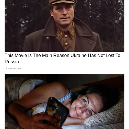
ये भी देखें :
सोने-चांदी ने तोड़े सभी रिकॉर्ड: अभी
खरीदना सही या करें इंतजार?
LATEST VIDEOS
LPG Connection eKYC Last Date: बिना
इसके नहीं मिलेगा Cylinder , हर उपभोक्ता को
करवाना होगा ये काम
Kanwar Yatra: 95 वर्षीय दादी की इच्छा को
पूरी करने 25 पोते बने 'श्रवण कुमार'