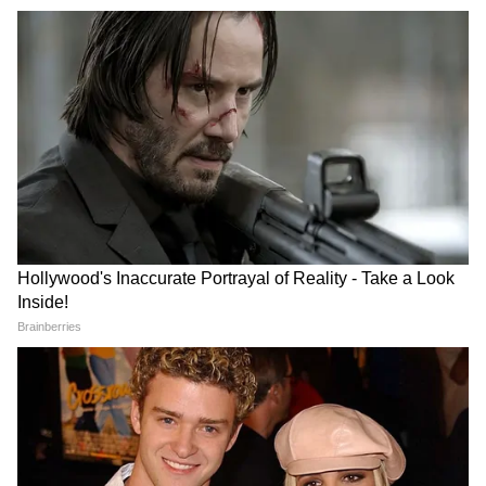
Stock Market: एक झटके में
EPFO Portal Down: नई EPF
बिखर गए सेंसेक्स-निफ्टी, शेयर
स्कीम लागू, लेकिन पीएफ पोर्टल बंद!
बाजार में गिरावट के 5 सबसे बड़े
आखिर कब शुरू होंगी PF सेवाएं?
कारण
SpaceX IPO: एलॉन मस्क की
अंबानी से 11 तो अडानी से 8 गुना
कंपनी का 1 शेयर खरीदने के लिए
ज्यादा अमीर, इस देश की GDP
कितना है प्राइस बैंड?
बराबर पहुंची एलॉन मस्क की दौलत
LATEST VIDEOS