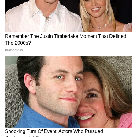
LPG Connection eKYC Last Date: बिना
इसके नहीं मिलेगा Cylinder , हर उपभोक्ता को
करवाना होगा ये काम
Kanwar Yatra: 95 वर्षीय दादी की इच्छा को
पूरी करने 25 पोते बने 'श्रवण कुमार'