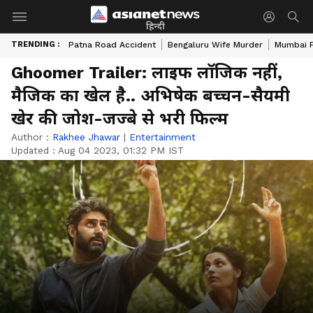
हिन्दी
TRENDING :
Patna Road Accident
Bengaluru Wife Murder
Mumbai 
Ghoomer Trailer: लाइफ लॉजिक नहीं,
मैजिक का खेल है.. अभिषेक बच्चन-सैयमी
खेर की जोश-जज्बे से भरी फिल्म
Author :
Rakhee Jhawar
|
Entertainment
Updated :
Aug 04 2023, 01:32 PM IST