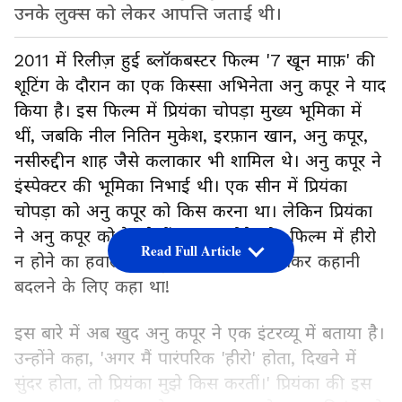
उनके लुक्स को लेकर आपत्ति जताई थी।
2011 में रिलीज़ हुई ब्लॉकबस्टर फिल्म '7 खून माफ़' की
शूटिंग के दौरान का एक किस्सा अभिनेता अनु कपूर ने याद
किया है। इस फिल्म में प्रियंका चोपड़ा मुख्य भूमिका में
थीं, जबकि नील नितिन मुकेश, इरफ़ान खान, अनु कपूर,
नसीरुद्दीन शाह जैसे कलाकार भी शामिल थे। अनु कपूर ने
इंस्पेक्टर की भूमिका निभाई थी। एक सीन में प्रियंका
चोपड़ा को अनु कपूर को किस करना था। लेकिन प्रियंका
ने अनु कपूर को देखने में सुंदर न होने और फिल्म में हीरो
Read Full Article
न होने का हवाला देते हुए इस सीन को हटाकर कहानी
बदलने के लिए कहा था!
इस बारे में अब खुद अनु कपूर ने एक इंटरव्यू में बताया है।
उन्होंने कहा, 'अगर मैं पारंपरिक 'हीरो' होता, दिखने में
सुंदर होता, तो प्रियंका मुझे किस करतीं।' प्रियंका की इस