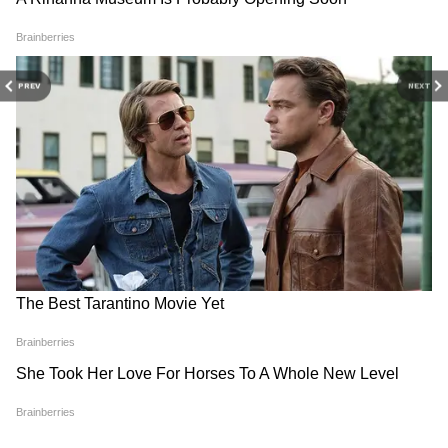
'बहुत हंसा लिया, अब हैवानियत
20वें दिन 'वेलकम टू द जंगल' की
शुरू', अक्षय कुमार के पोस्ट से मचा
हालत हुई खराब, 1 करोड़ भी नहीं
PREV
NEXT
बवाल
कमा पा रही अक्षय कुमार की ये
फिल्म
'धमाल 4' ने 5वें दिन फिर पकड़ी
'आमिर खान की हत्या करने वाले को
रफ़्तार, पहले हफ्ते में बनाएगी बड़ा
5 करोड़ का ईनाम', किसने दे डाला
रिकॉर्ड!
यह विवादित बयान?