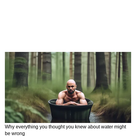
LATEST VIDEOS
Modi in IIT Delhi: '1 लाख करोड़..अंग्रेजी में
बोलूं', देश के युवाओं को Modi ने दिया बहुत बड़ा
टास्क
देर रात Rishabh Pant की इस शिकायत पर
CM Pushkar Dhami की पहली प्रतिक्रिया