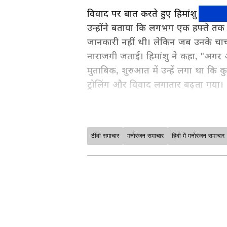
विवाद पर बात करते हुए हिमांशु जांगड़ा
उन्होंने बताया कि लगभग एक हफ्ते तक 
जानकारी नहीं थी। लेकिन जब उनके चाचा 
नाराजगी जताई। हिमांशु ने कहा, "अगर 
मुताबिक, शुरुआत में उन्हें लगा था कि 
ट्रोलिंग और विवाद लगातार बढ़ता गया।
टीवी समाचार
मनोरंजन समाचार
हिंदी में मनोरंजन समाचार
मनोरंजन जगत की सबसे खास खबरें अब ए
अपडेट्स के लिए
Bollywood News 
सेक्शन देखें। टीवी शोज़, टीआरपी और
साउथ फिल्मों की बड़ी ख़बरों के लिए
S
के लिए
Bhojpuri News
सेक्शन फॉलो
ABOUT THE AUTHOR