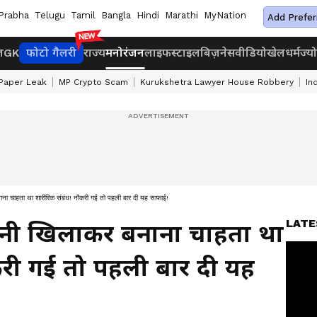
Prabha
Telugu
Tamil
Bangla
Hindi
Marathi
MyNation
Add Prefer
ज
GK
फोटो गैलरी
राज्य
मनोरंजन
लाइफस्टाइल
बिज़नेस
वीडियो
खेल
धर्म
ज्य
Paper Leak
MP Crypto Scam
Kurukshetra Lawyer House Robbery
In
ना चाहता था शारीरिक संबंध! नौकरी गई तो पहली बार दी यह साफाई!
LATE
ानी खिलाकर बनाना चाहता था
करी गई तो पहली बार दी यह