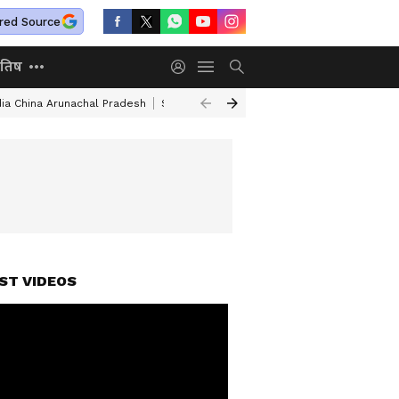
red Source
ोतिष
dia China Arunachal Pradesh
Saudi Turkey Pakistan Defense Pact
Delhi
ST VIDEOS