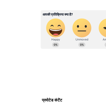
Gagan Gurjar
GG
गगन गुर्जर। पत्रकारिता क्षेत्र में सितंब
News Hindi में ये कार्यरत हैं। यहां पर डिप
इलेक्ट्रॉनिक मीडिया में M.Sc और मीडिया
विषयों पर लिखने में रुचि। उनसे gaga
Vi