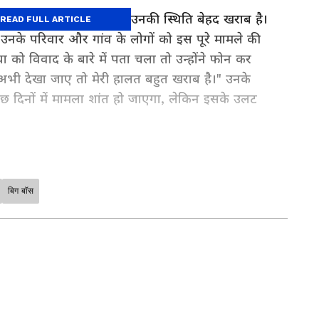
 ने कहा कि मौजूदा समय में उनकी स्थिति बेहद खराब है।
READ FULL ARTICLE
उनके परिवार और गांव के लोगों को इस पूरे मामले की
को विवाद के बारे में पता चला तो उन्होंने फोन कर
अभी देखा जाए तो मेरी हालत बहुत खराब है।" उनके
कुछ दिनों में मामला शांत हो जाएगा, लेकिन इसके उलट
बिग बॉस
क क्लिक पर। फिल्में, टीवी शो, वेब सीरीज़ और स्टार
in Hindi
और
Entertainment News in Hindi
 सीरियल अपडेट्स के लिए
TV News in Hindi
पढ़ें।
outh Cinema News
, और भोजपुरी इंडस्ट्री अपडेट्स
 करें — सबसे तेज़ एंटरटेनमेंट कवरेज यहीं।