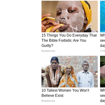
यह भी पढ़ें :
एक बिरयानी, एक डेट और न
#370Biryani विवाद?
नौकरी जाने और एफआईआर से बढ़ीं ह
हिमांशु ने दावा किया कि विवाद बढ़ने 
एफआईआर दर्ज होने और नोटिस मिलने क
मुताबिक़, सोशल मीडिया पर लगातार हो
मुश्किल बना दिया है।
हिमांशु जांगड़ा ने आखिर क्यों कह
जब हिमांशु से पूछा गया कि उन्होंने ऐसा
इसी तरह की कहानियां सुनाते हुए सुना
में पेश किया। उन्होंने कहा, "मैंने कहा
लोग इसी तरह की कहानियां सुनाते रहे थे