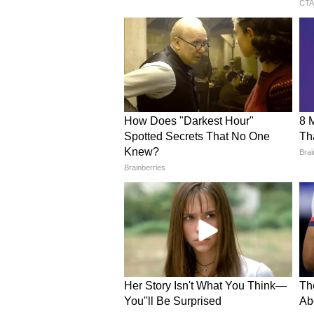
के उद्देश्य से था और वह उनके वास्तविक 
यह भी पढ़ें :
कौन हैं सेजल पवार, जो डे
'मेरा ऐसा कोई इरादा या मानसिकता न
विवादित कमेंट को लेकर सफाई देते हुए ह
थी। मेरा ऐसा कोई इरादा नहीं था और न 
किया कि उस समय मंच पर मौजूद होस्ट औ
थे। हिमांशु ने बातचीत में यह भी स्वीक
ने उन्हें और बोलने के लिए प्रेरित किया
और बढ़ावा मिला था।" हालांकि अब वीडि
हो रहा है। उन्होंने कहा, "अब जब मैं उस
यह भी पढ़ें :
कॉमेडियन ने बनाया रेप क
फर्जी सोशल मीडिया अकाउंट्स पर
हिमांशु ने यह भी स्पष्ट किया कि पिछले 