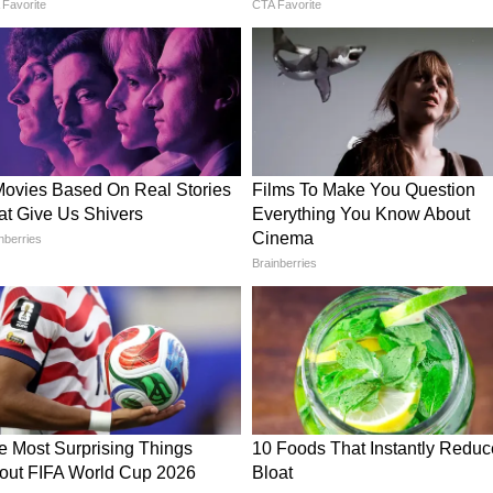
विचारों या सोच को नहीं दर्शाता।
ड बॉडी के प्राइवेट पार्ट का मजाक उड़ाकर फंसी
हीं है : हिमांशु जांगड़ा
िमांशु ने कहा, "मैंने सिर्फ मनोरंजन के लिए वह बात कही
ही मेरी ऐसी कोई मानसिकता है।" उन्होंने यह भी दावा
र दर्शक दोनों ही उनकी बात को मजाक के रूप में ले रहे
ार किया कि शो के दौरान कॉमेडियन प्रणीत मोरे के रिएक्शन
। उन्होंने कहा, "उनके जवाब और प्रतिक्रिया को देखकर मुझे
यो को दोबारा देखने के बाद उन्हें अपनी बातों पर अफसोस
 वीडियो को दोबारा देखता हूं तो मुझे पछतावा होता है।"
ा मजाक, वायरल वीडियो देख फूटा उर्फी जावेद का गुस्सा!
 भी दी सफाई
एक सप्ताह से वह सोशल मीडिया पर एक्टिव नहीं हैं। उन्होंने