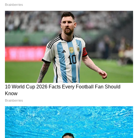
सोशल मीडिया पर इन दृश्यों की क्लिप्स और तस्वीरें
वायरल होती नजर आईं, जिससे यह फिल्म लंबे समय तक
चर्चा में बनी रही।
Anil Kapoor Game Show:
तमिलनाडु CM विजय की अर्जी
अनिल कपूर ला रहे हैं 1 करोड़ का
वापस, पत्नी संगीता से नहीं लेंगे
शो, जहां ज्ञान नहीं सिर्फ 'दिमाग'
तलाक
आएगा काम