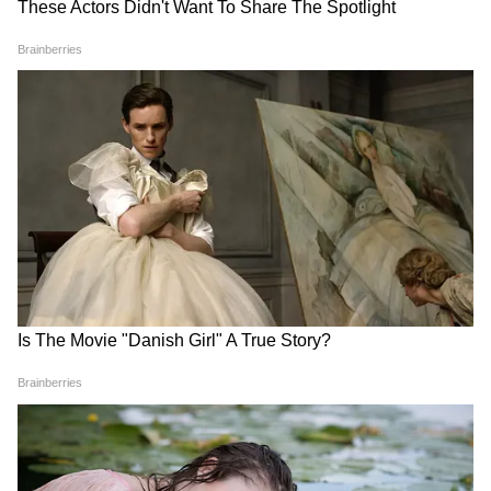
देवरा पार्ट 1 में जूनियर एनटीआर के साथ रोमांस ने खींचा
ध्यान
साल 2024 में रिलीज हुई 'देवरा पार्ट 1' में जान्हवी कपूर
पहली बार जूनियर एनटीआर के साथ नजर आई थीं।
फिल्म में दोनों कलाकारों के बीच कई रोमांटिक सीन देखने
को मिले। खासतौर पर 'धीरे धीरे' गाने में दिखाई गई उनकी
केमिस्ट्री ने सोशल मीडिया पर काफी चर्चा बटोरी थी।
फिल्म के गाने, रोमांटिक सीक्वेंस और दोनों सितारों की
जोड़ी को दर्शकों ने खूब पसंद किया, जिसके चलते
जान्हवी कपूर का नाम लंबे समय तक ट्रेंड करता रहा।
इन सबके अलावा 'धड़क', 'बवाल', 'मिस्टर एंड मिसेज
माही', 'परम सुंदरी' और 'रूही' जैसी फिल्मों में भी जान्हवी