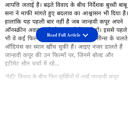
आपत्ति जताई है। बढ़ते विवाद के बीच निर्देशक बुच्ची बाबू
सना ने माफी मांगते हुए बदलाव का आश्वासन भी दिया है।
हालांकि यह पहली बार नहीं है जब जान्हवी कपूर अपने
ऑनस्क्रीन अवतार को लेकर चर्चा में आई हों। इससे पहले
Read Full Article
भी वे कई फिल्मों में रोमांटिक और इंटीमेट सीन्स के चलते
ऑडियंस का ध्यान खींच चुकी हैं। आइए नजर डालते हैं
जान्हवी कपूर की उन फिल्मों पर, जिनमें बोल्ड और
इंटीमेट सीन चर्चा में रहे...
'पेद्दी' विवाद के बीच फिर सुर्खियों में आईं जान्हवी कपूर
'पेद्दी' की रिलीज के बाद फिल्म के कुछ सीन को लेकर
सोशल मीडिया पर बहस तेज हो गई है। दर्शकों के एक वर्ग
LATEST VIDEOS
का मानना है कि फिल्म में जान्हवी कपूर के किरदार को
जरूरत से ज्यादा ग्लैमराइज किया गया है। विवाद बढ़ने पर
निर्देशक बुच्ची बाबू सना ने सार्वजनिक बयान जारी कर
कहा कि उनका उद्देश्य किसी भी महिला किरदार का