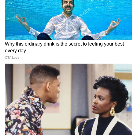
Vijay Sangeetha Divorce
50s में भी सिंगल सबा पटौदी, 19
Case: तलाक की अर्जी वापस…
की उम्र में हो रही थी शादी लेकिन...
क्या फिर एक हो रहे विजय और
सैफ की बहन क्यों अबतक अनमैरिड?
संगीता? उठे बड़े सवाल
LATEST VIDEOS
विपक्ष का हंगामा, गृह मंत्री Amit Shah का नाम
लेकर बरस पड़े Kiren Rijiju । Monsoon
Session
समुद्र की तरह क्यों हिल रहा था मोरबी के कुएं का
पानी? खुल गया सबसे बड़ा राज
यह भी पढ़ें :
'पेद्दी' में जान्हवी कपूर के ऐसे सीन कि
मच गया बवाल! अब डायरेक्टर ने दी यह सफाई