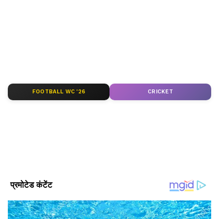
News in Hindi
सेक्शन देखें। टीवी शोज़, टीआरपी और
सीरियल अपडेट्स के लिए
TV News in Hindi
पढ़ें।
साउथ फिल्मों की बड़ी ख़बरों के लिए
South Cinema
News
, और भोजपुरी इंडस्ट्री अपडेट्स के लिए
Bhojpuri
News
सेक्शन फॉलो करें — सबसे तेज़ एंटरटेनमेंट कवरेज
यहीं।
FOOTBALL WC '26
CRICKET
ABOUT THE AUTHOR
Gagan Gurjar
GG
गगन गुर्जर। पत्रकारिता क्षेत्र में सितंबर 2010 से कार्यरत हैं, 15 साल से
ज्यादा का अनुभव। मई 2022 से Asianet News Hindi में ये कार्यरत
हैं। यहां पर डिप्टी न्यूज एडिटर के तौर पर एंटरटेनमेंट टीम को लीड कर रहे
हैं। उन्होंने इलेक्ट्रॉनिक मीडिया में M.Sc और मीडिया स्टडीज में M.Phil
जान्हवी कपूर
किया है। मनोरंजन जगत से जुड़े मुद्दों और समसामयिक विषयों पर लिखने
दक्षिण सिनेमा समाचार
हिंदी में मनोरंजन समाचार
मनोरंजन समाचार
में रुचि। उनसे gagan.gurjar@asianetnews.in संपर्क किया जा
सकता है।
Follow Us