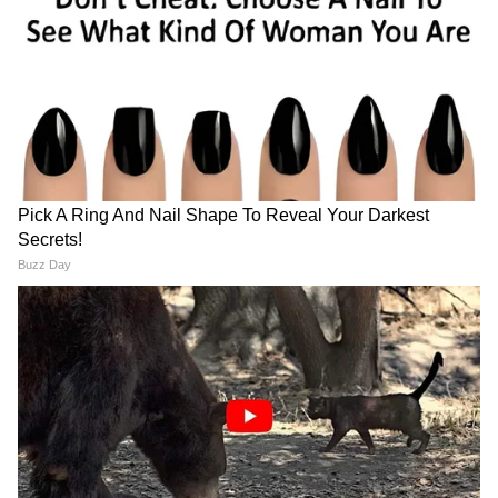
विवाद बढ़ने के बाद निर्देशक बुच्ची बाबू साना ने सार्वजनिक
बयान जारी कर माफी मांगी है। उन्होंने कहा कि सिनेमा का
उद्देश्य मनोरंजन और जुड़ाव है, न कि किसी को असहज
करना। उन्होंने लिखा कि जिन दृश्यों पर आपत्ति जताई गई
है, उन पर टीम ने गंभीरता से विचार किया है और बदलाव
करने का फैसला लिया गया है। उन्होंने यह भी कहा कि
यदि किसी को असुविधा हुई है तो वे दिल से क्षमा चाहते
हैं।
बॉक्स ऑफिस पर असर नहीं, कमाई जारी
विवाद के बावजूद ‘पेद्दी’ की बॉक्स ऑफिस परफॉर्मेंस
मजबूत बनी हुई है। रिपोर्ट्स के मुताबिक फिल्म ने रिलीज
के दो दिनों में ही 150 करोड़ रुपए से ज्यादा की वर्ल्डवाइड
कमाई कर ली है। हालांकि अब देखने वाली बात यह होगी
कि यह विवाद आगे इसकी कमाई और पब्लिक इमेज पर