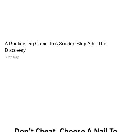
उठे हैं, जिससे ऑनलाइन बहस और तेज हो गई है।
यह भी पढ़ें :
'पेद्दी' से हटेंगे जान्हवी कपूर के बवाल
मचाने वाले सीन? मेकर्स को क्यों लेना पड़ा यह फैसला
‘इट कीप्स हैपनिंग इन द साउथ’ — इंडस्ट्री पर भी सवाल
कथित चैट्स में जान्हवी कपूर का एक और बयान सामने
आया है जिसमें वह कहती नजर आ रही हैं, “It keeps
happening in the south.” यानी यह समस्या साउथ
इंडस्ट्री में बार-बार होती है। इस टिप्पणी के बाद बहस और
बढ़ गई है, क्योंकि इसे इंडस्ट्री वर्क कल्चर और महिला
कलाकारों के अनुभव से जोड़कर देखा जा रहा है।
फिल्म की टीम पर बढ़ा दबाव, डायरेक्टर ने मांगी माफी