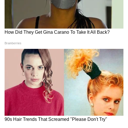
'गौरव खन्ना के शो नहीं चलते' का
Lock upp 2 से वरुण हुए बाहर,
लगा था टैग, सब कहते थे पनौती,
शिवांगी जोशी समेत ये 5 लोग बने
अब TV एक्टर का छलका दर्द
फाइनलिस्ट
LATEST VIDEOS
Bombay High Court On E20: Nitin
Gadkari को बॉम्बे हाईकोर्ट से बड़ी राहत,
Meta, Google को दिया आदेश
रांची प्रोटेस्ट में अब अड़ गए छात्र, बजी तालियां
और छात्रों का जोश दिखा हाई