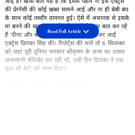
आई है। खास बात यह है कि इससे पहले ना इस एक्ट्रेस
की प्रेग्नेंसी की कोई खबर सामने आई और ना ही बेबी बंप
के साथ कोई तस्वीर वायरल हुई। ऐसे में अचानक से इसके
मां बंनने की खबर कुछ चौंकाने वाली है। हम बात कर रहे
Read Full Article
हैं 'दीया और बाती हम' जैसे सीरियल्स में नजर आईं
एक्ट्रेस प्रियंका सिंह की। रिपोर्ट्स की मानें तो 6 सितम्बर
को जहां पूरी दुनिया भगवान श्रीकृष्ण के जन्म का उत्सव
जन्माष्टमी सेलिब्रेट कर रही थी, उसी दिन प्रियंका ने एक
फूल सी बेटी को जन्म दिया।
सर्जरी से हुआ प्रियंका सिंह की बेटी का जन्म
LATEST VIDEOS
बताया जा रहा है कि प्रियंका की बेटी का जन्म सर्जरी से
हुआ था। लेकिन मां और बेटी दोनों एक दम ठीक हैं। एक
अंग्रेजी न्यूज वेबसाइट से बातचीत में प्रियंका ने अपनी यह
ख़ुशी शेयर की है। उन्होंने कहा है, "मैं अपनी नई जर्नी को