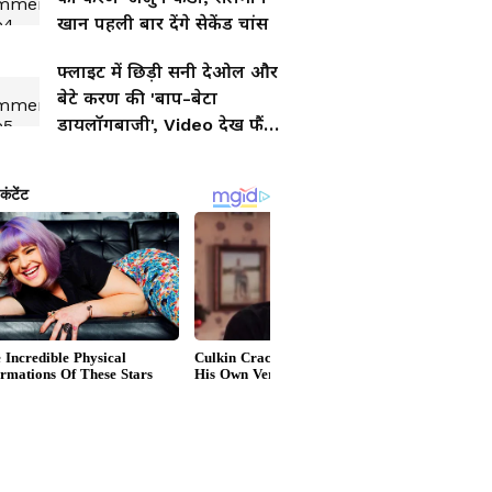
खान पहली बार देंगे सेकेंड चांस
फ्लाइट में छिड़ी सनी देओल और
बेटे करण की 'बाप-बेटा
डायलॉगबाजी', Video देख फैंस
हारे दिल