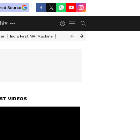
red Source
ोतिष
der
India First MRI Machine
Independence Day Speech In Hindi
Indep
ST VIDEOS