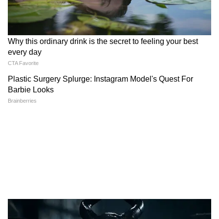
Image Credit :
Instagram
कौन है ड्रैगन के प्रोमो में दिखी एक्ट्रेस?
आपको बता दें कि ड्रैगन के टीजर में जो हीरोइन नजर आ
रही है वो और कोई नहीं बल्कि रुक्मिणी वसंत है। रुक्मिणी
साउथ फिल्म इंडस्ट्री की एक जानीमानी एक्ट्रेस हैं। वे
कन्नड़, तेलुगु और तमिल फिल्मों में काम करती हैं।
ये भी पढ़ें..
Junior NTR की Dragon के टीजर में 3
फाड़ू डायलॉग, एक को सुनते ही मचा तहलका