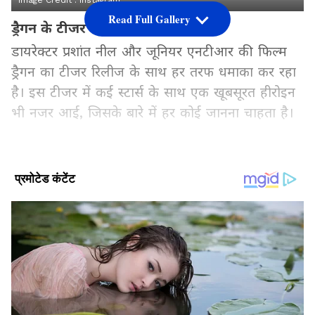
Image Credit :
Instagram
Read Full Gallery
ड्रैगन के टीजर में दिखीं एकमात्र हीरोइन
डायरेक्टर प्रशांत नील और जूनियर एनटीआर की फिल्म
ड्रैगन का टीजर रिलीज के साथ हर तरफ धमाका कर रहा
है। इस टीजर में कई स्टार्स के साथ एक खूबसूरत हीरोइन
भी नजर आई, जिसके बारे में हर कोई जानना चाहता है।
Add Asianetnews Hindi as a Preferred
Source
2
5