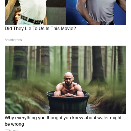
Image Credit :
Instagram
रुक्मिणी वसंत की अपकमिंग फिल्में
रुक्मिणी वसंत के वर्कफ्रंट की बात करें तो वे यश की
एक्शन थ्रिलर फिल्म टॉक्सिक में नजर आएंगी। ये फिल्म
इसी साल अगस्त में रिलीज हो सकती है। इसके अलावा वे
ड्रैगन में नजर आएंगी, जो 2027 में आएगी।
ये भी पढ़ें..
Junior NTR की Dragon का टीजर देख
लोगों में दोगुना जोश, दनादन कर रहे कमेंट्स
LATEST VIDEOS