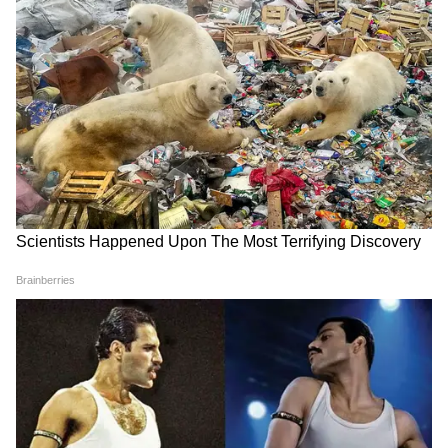
Image Credit :
Instagram
रुक्मिणी वसंत को कांतारा चैप्टर 1 से मिली पहचान
रुक्मिणी वसंत 2025 में आई फिल्म कांतारा चैप्टर 1 में
नजर आईं थीं। ऋषभ शेट्टी की इस फिल्म ने रिलीज के
साथ बॉक्स ऑफिस हिला दिया था। बता दें कि इस फिल्म
ने 800-900 करोड़ का बिजनेस किया था। इस फिल्म के
बाद रुक्मिणी को भी पहचान मिली।
5
5