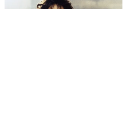
DOWNLOAD APP
RECOMMENDED STORIES
Toxic Trailer: 'तेरे भाई को
Spider Man Brand New Day
जलाकर राख की लाइन बनाकर...'
बनी सबसे कमाऊ हॉलीवुड फिल्म,
यश की ‘टॉक्सिक के’ ट्रेलर के 5 धांसू
10वें दिन 100% से ज्यादा उछली
डायलॉग
कमाई!