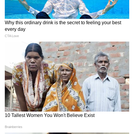
सीरियल अपडेट्स के लिए
TV News in Hindi
पढ़ें।
साउथ फिल्मों की बड़ी ख़बरों के लिए
South Cinema
News
, और भोजपुरी इंडस्ट्री अपडेट्स के लिए
Bhojpuri
News
सेक्शन फॉलो करें — सबसे तेज़ एंटरटेनमेंट कवरेज
यहीं।