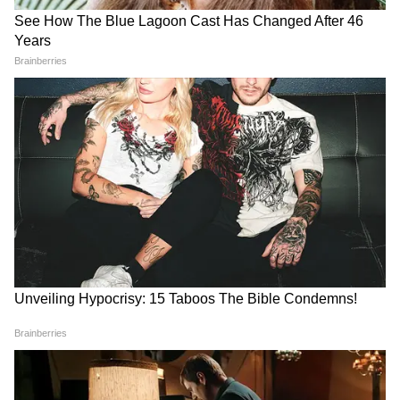
12 जनवरी का राशिफल, शुक्र के
Weekly Tarot Horoscope: इस
राशि बदलने से 4 राशियों की
सप्ताह 5 राशि वालों को मिलेगी गुड
चमकेगी किस्मत
न्यूज
10 जनवरी का राशिफल, 4 राशि
9 जनवरी का राशिफल, 4 राशि
वालों को होगी एक्सट्रा इनकम
वालों की लव लाइफ रहेगी खुशहाल
LATEST VIDEOS
Rahul Gandhi से मिलीं CJP Protest में
लाठी खाने वाली Muskaan, Delhi Police से
दाग दिया ये सवाल!