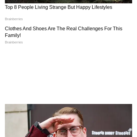
12 जनवरी का राशिफल, शुक्र के
Weekly Tarot Horoscope: इस
राशि बदलने से 4 राशियों की
सप्ताह 5 राशि वालों को मिलेगी गुड
चमकेगी किस्मत
न्यूज
10 जनवरी का राशिफल, 4 राशि
9 जनवरी का राशिफल, 4 राशि
वालों को होगी एक्सट्रा इनकम
वालों की लव लाइफ रहेगी खुशहाल
LATEST VIDEOS
Pawan Khera क्यों नाराज हो गए, कहा-
'मोहन भागवत के बारे में बात मत करो'