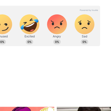
हिंदी से जुड़कर लाइफ स्टाइल और यूटिलिटी बीट पर काम कर रही हैं। बीए
्राप्त है। लाइफस्टाइल, नेशनल, यूटिलिटी, इंटरटेनमेंट, वायरल और जियो
पी है। पूर्व में इन्होंने इंडिया पब्लिक और जनमत जैसे लोकल चैनल्स में किया
 एंकरिंग का भी अनुभव है। इनसे आप anshika.tiwari@asianetnews.in
 नहीं होता इसलिए पानी कम डालें
नी सबसे बढ़िया रहेगी
्युलेंट मिक्स सॉयल ही जार में रखें
्टाइल संग हरियाली की जुगलबंदी, वुडन पैनल प्लांटर
n Jar Decor & Crafts)