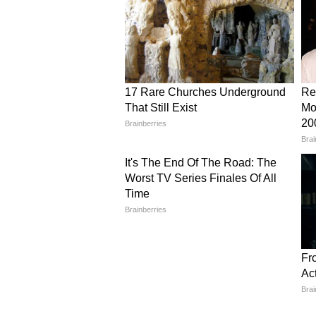
फ्लावर कैंडल जार होल्डर
आचार वाले ग्लास जार में आप फ्लावर कै
सफेत रेत या भी नमक डाल दें। किनारों पर 
कैंडल या LED मोमबत्ती रख दें, ये रात 
ये भी पढ़ें-
Small Planter Indoor Pla
लग्जरी
ट्विंग्स मेसन जार आइडिया
बिना मेहनत किए ग्लास जार को सजाना 
लाइट से सजा दें। लिविंग रूम या फिर शेल
रास्टिक लुक देने में कमी नहीं रखेगा।