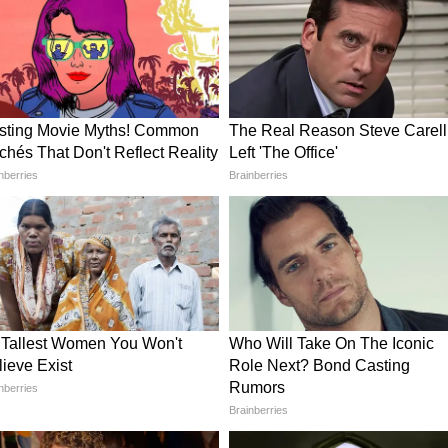
है तो छोटे-छोटे पीस में आप DIY Succulent Planter
ंकड़, पत्थर और मिट्टी की आवश्यकता होगी। जार के अंदर
िवेरिया, हवोरथिया संग किसम्रस कैक्टस लगाएं। ये इनडोर
मॉडर्न रस्टिक लुक साथ में देगा।
प कैंडल के मदद से मेसन जार को सजाएं, किनारों पर
िनारों पर छोटे-छोटे सूखे लेवेंडर या फिर किसी भी रंग
क्लासिक बोहो लुक देती है, जिसे आप इनडोर-आउटडोर हर
ेश दिखाने के लिए हरे-भरे पौधे लगाए जाएं। इसकी बजाय
ावर संग थोड़ी सूखी घास रखें। साथ में फेयरी लाइट्स जरूर
ा तार या मजबूत डोरी बांधकर हैंडल लगा दें। ये बालकनी,
त लगेगा।