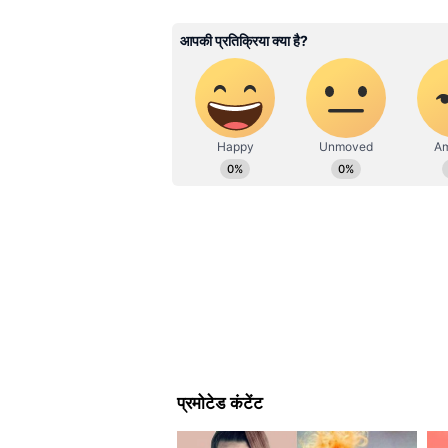
AT
अंशिका तिवारी। 2023 से एशियानेट न्यूज 
डिग्री और मास कम्युनिकेशन में डिप्लोमा प
पॉलिटिक्स से जुड़ी खबरें लिखने में दिलचस्
हुआ है। इनके पास फील्ड रिपोर्टिंग और
माध्यम से संपर्क कर सकते हैं।
जार गार्डनिंग टिप्स
मेसन जार में जल निकासी के लिए छेद
सीधी धूप में मत रखें, इनडायरेक्ट रोश
सेक्युलेंट प्लांट के लिए कैक्टस या सेक
ये भी पढ़ें-
Wooden Planter Panel: स
ओपन मेसन जार डेकोरेशन (Maso