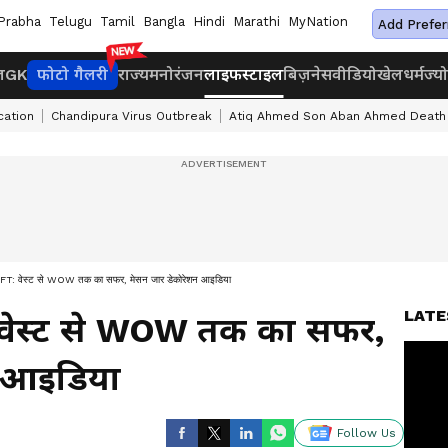
Prabha
Telugu
Tamil
Bangla
Hindi
Marathi
MyNation
Add Prefer
ज
GK
फोटो गैलरी
राज्य
मनोरंजन
लाइफस्टाइल
बिज़नेस
वीडियो
खेल
धर्म
ज्य
cation
Chandipura Virus Outbreak
Atiq Ahmed Son Aban Ahmed Death
 वेस्ट से WOW तक का सफर, मेसन जार डेकोरेशन आइडिया
LATE
 वेस्ट से WOW तक का सफर,
न आइडिया
Follow Us