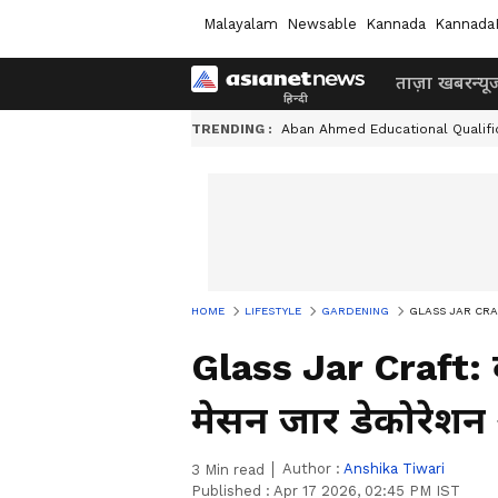
Malayalam
Newsable
Kannada
Kannada
ताज़ा खबर
न्यू
TRENDING :
Aban Ahmed Educational Qualifi
HOME
LIFESTYLE
GARDENING
GLASS JAR CRAFT:
Glass Jar Craft:
मेसन जार डेकोरेश
Author :
Anshika Tiwari
3
Min read
Published :
Apr 17 2026, 02:45 PM IST