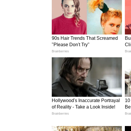
अगर आपके पास सिंगल बड़ा जार नहीं 
तैयार कर सकती हैं। इसके छोटे-छोटे क
कम देखभाल वाले पौधे जैसे एलोवेरा, एच
डेकोर के लिए परपेक्ट है, जो नेचुरल और 
ग्लास कैंडल होल्डर विद ट्विंग्स
पौधे लगाने के लिए टाइम नहीं है तो आ
पतली-पतली आइसक्रीम स्टिक से लगाएं, क
के फ्लावर लगा दें। ये स्टाइलिश और 
जगह रख सकती हैं।
मैजिकल मैसन जार लालेटन
जरूरी नहीं है घर को स्टाइलिश और फ्र
आप किसी भी ग्लास के जार में डेसी फ्ल
डाल दें। बाद में जार के गले पर तांबे क
लिविंग रूम और गार्डन हर जगह खूबसूर