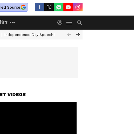
red Source
ोतिष
Independence Day Speech In Hindi
Mafia Atiq Ahmed Family
Kal Ka 
ST VIDEOS