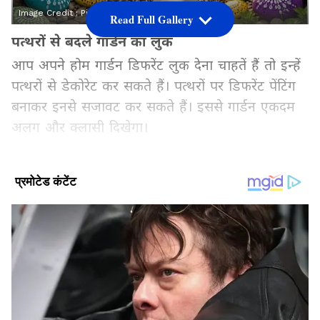
Image Credit :
Pinterest\chatgpt
Read Full Gallery
पत्थरों से बदले गार्डन का लुक
आप अपने होम गार्डन डिफरेंट लुक देना चाहतें हैं तो इन्हें
पत्थरों से डेकोरेट कर सकते हैं। पत्थरों पर डिफरेंट पेंटिंग
बनाकर इनसे सजावट कर सकते हैं। इससे गार्डन एकदम
अलग और क्लासी दिखेगा।
Add Asianetnews Hindi as a Preferred
Source
2
6