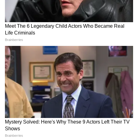
Image Credit :
Pinterest
1. पत्थरों पर बनाएं फ्लावर डिजाइन
होम गार्डन को आर्टिस्किट लुक देने के लिए आप यहां
पत्थरों से सजावट कर सकते हैं। गार्डन में पड़े पत्थरों पर
रंग-बिरंगे कलर्स से पेंटिंग्स पर इन्हें अट्रैक्टिव बनाया जा
सकता है। आप इन पत्थरों पर फूलों की पेंटिंग बना सकते
हैं, जिससे आपका गार्डन सुंदर दिखेगा।
ये भी पढ़ें..
Wall Hanging Home Designs: महंगे
शोपीस छोड़ें, वेस्ट चीजों से बनाएं वॉल हैंगिंग