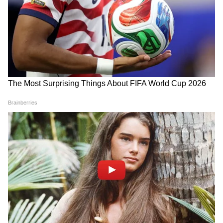
ABOUT THE AUTHOR
Rakhee Jhawar
RJ
राखी झवर। मीडिया जगत में 30 साल का अनुभव। 1995 से पत्रकारिता
की शुरुआत की। मौजूदा समय में एशियानेट न्यूज हिंदी में कार्यरत हैं, यहां
पर मनोरंजन बीट पर काम कर रही हैं। इससे पहले राखी देशबुंध, दैनिक
सांध्य प्रकाश, दैनिक अग्निबाण, नवभारत समाचार पत्र, दैनिक भास्कर
जीवनशैली समाचार (Jeevanshaili Samachar)
समाचार पत्र, पीपुल्स समाचार पत्र, स्टार समाचर पत्र, दैनिक भास्कर
गार्डनिंग न्यूज
डिजीटल में काम कर चुकी हैं। कला और संस्कृति के क्षेत्र में रिपोर्टिंग का
अनुभव।
Follow Us
Gardening Tips & Ideas in Hindi: Discover
expert gardening tips, plant care guides,
home garden ideas, seasonal plants, balcony
gardening, and easy DIY methods to grow a
healthy, beautiful garden. Stay updated on