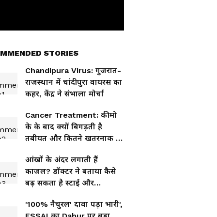
MMENDED STORIES
Chandipura Virus: गुजरात-
राजस्थान में चांदीपुरा वायरस का
कहर, केंद्र ने संभाला मोर्चा
Cancer Treatment: कीमो
के के बाद क्यों बिगड़ती है
तबीयत और कितने खतरनाक हैं
दुष्प्रभाव? जानिए बचाव के
आंखों के अंदर लगाती हैं
उपाय
काजल? डॉक्टर ने बताया कैसे
बढ़ सकता है स्टाई और
कैलाजियन का खतरा
'100% नैचुरल' दावा पड़ा भारी',
FSSAI का Dabur पर बड़ा