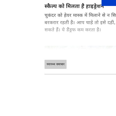
स्कैल्प को मिलता है हाइड्रेशन
चुकंदर को हेयर मास्क में मिलाने से न सिर
बरकरार रहती है। आप चाहे तो इसे दह
सकते हैं। ये डैंड्रफ कम करता है।
स्वास्थ्य समाचार
Health Tips in Hindi (हेल्थ टिप्स)
care tips for men and women in
your body fit and healthy at A
ABOUT THE AUTHOR
Bhawana Tripathi
और पढ़ें:
Menopause Diet tips: 40+ म
BT
भावना त्रिपाठी। अखबार और डिजिटल मीडिय
डिजिटल से जुड़कर लाइफ स्टाइल बीट पर काम 
ड्रेंड्रफ का ट्रीटमेंट