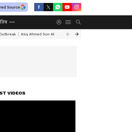
red Source
ोतिष
 Outbreak
Atiq Ahmed Son Aban Ahmed Death
Independence Day Spee
ST VIDEOS