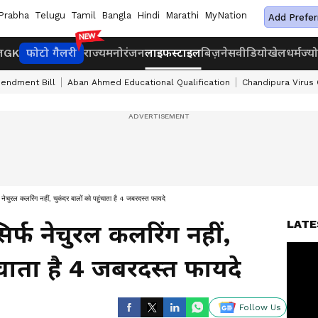
Prabha
Telugu
Tamil
Bangla
Hindi
Marathi
MyNation
Add Prefer
ज
GK
फोटो गैलरी
राज्य
मनोरंजन
लाइफस्टाइल
बिज़नेस
वीडियो
खेल
धर्म
ज्य
endment Bill
Aban Ahmed Educational Qualification
Chandipura Virus
ुरल कलरिंग नहीं, चुकंदर बालों को पहुंचाता है 4 जबरदस्त फायदे
LATE
र्फ नेचुरल कलरिंग नहीं,
ंचाता है 4 जबरदस्त फायदे
Follow Us