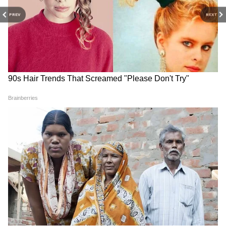
PREV
NEXT
RECOMMENDED STORIES
Chandipura Virus: गुजरात-
Cancer Treatment: कीमो के के
राजस्थान में चांदीपुरा वायरस का
बाद क्यों बिगड़ती है तबीयत और
कहर, केंद्र ने संभाला मोर्चा
कितने खतरनाक हैं दुष्प्रभाव? जानिए
बचाव के उपाय