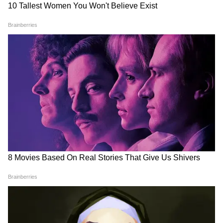
आंखों के अंदर लगाती हैं काजल?
'100% नैचुरल' दावा पड़ा भारी',
डॉक्टर ने बताया कैसे बढ़ सकता है
FSSAI का Dabur पर बड़ा एक्शन-
स्टाई और कैलाजियन का खतरा
कई प्रोडक्ट्स की बिक्री पर लगाया
बैन
LATEST VIDEOS
Rahul Gandhi से मिलीं CJP Protest में
लाठी खाने वाली Muskaan, Delhi Police से
दाग दिया ये सवाल!
CJP के अंदर हो गई कलह, Abhijeet Dipke
के ही खिलाफ हो गए कई लोग!