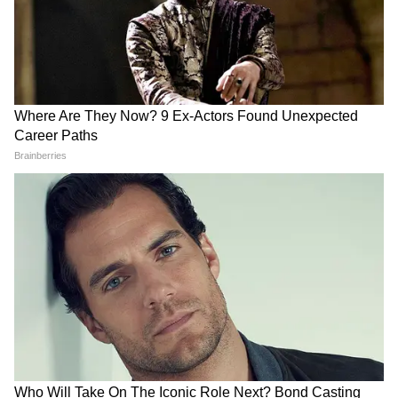
बैन
LATEST VIDEOS
Modi in IIT Delhi: '1 लाख करोड़..अंग्रेजी में
बोलूं', देश के युवाओं को Modi ने दिया बहुत बड़ा
टास्क
देर रात Rishabh Pant की इस शिकायत पर
CM Pushkar Dhami की पहली प्रतिक्रिया