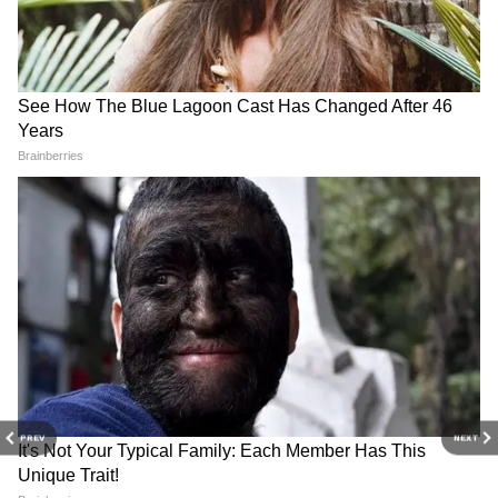
अगर घमौरी में इचिंग ज्यादा हो रही है, तो उस स्थान पर
कैलेमाइन लोशन लगाने से आराम मिलता है। यह गर्मियों
में रेशेज में काफी बड़ी रेमेडी मानी जाती है।
ढीले कपड़े पहनाएं
अगर बच्चों को घमौरी की समस्या हो रही है, तो उन्हें सिर्फ
कॉटन के ही कपड़े पहनाएं। क्योंकि यह अच्छी तरीके से
पसीना भी सोख लेता है और बच्चे को स्किन में राहत
महसूस होती है। अगर बच्चे को ज्यादा पसीना आ रहा है
तो उसे हीट एक्स्पोज़र में जाने की अनुमति न दें।घर में
वेंटिलेशन रखें ताकि घर में कूलिंग इफेक्ट बना रहे।
RECOMMENDED STORIES
PREV
NEXT
और पढ़ें:
Ebola Outbreak: अफ्रीका में इबोला का
कहर, 88 लोगों की मौत-WHO ने घोषित की हेल्थ