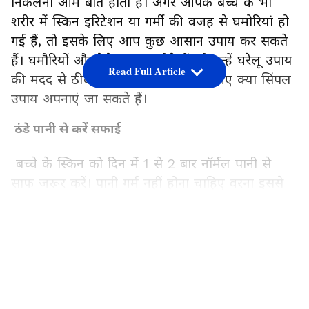
निकलना आम बात होती है। अगर आपके बच्चे के भी
शरीर में स्किन इरिटेशन या गर्मी की वजह से घमोरियां हो
गई हैं, तो इसके लिए आप कुछ आसान उपाय कर सकते
हैं। घमौरियों और रैशेज अगर थोड़े हैं, तो इन्हें घरेलू उपाय
Read Full Article
की मदद से ठीक किया जा सकता है। जानिए क्या सिंपल
उपाय अपनाएं जा सकते हैं।
ठंडे पानी से करें सफाई
बच्चे के स्किन को दिन में 1 से 2 बार नॉर्मल पानी से
साफ जरूर करें। पानी गर्म नहीं होना चाहिए वरना इससे
इरिटेशन बढ़ जाता है। आप चाहे तो पानी में 1 से 2 बूंद
सुथॉल या डिटॉल की मिला सकते हैं।
LATEST VIDEOS
एलोवेरा जेल से मिलेगी ठंडक
एलोवेरा जेल कई गुणों की खान होता है। आपके घर में