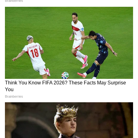
इमरजेंसी
Chandipura Virus: गुजरात-
Cancer Treatment: कीमो के के
राजस्थान में चांदीपुरा वायरस का
बाद क्यों बिगड़ती है तबीयत और
कहर, केंद्र ने संभाला मोर्चा
कितने खतरनाक हैं दुष्प्रभाव? जानिए
बचाव के उपाय
आंखों के अंदर लगाती हैं काजल?
'100% नैचुरल' दावा पड़ा भारी',
डॉक्टर ने बताया कैसे बढ़ सकता है
FSSAI का Dabur पर बड़ा एक्शन-
स्टाई और कैलाजियन का खतरा
कई प्रोडक्ट्स की बिक्री पर लगाया