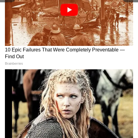
दोगुना हो जाता है। ऑटिज्म से पीड़ित बच्चों को सामान्य
बच्चों से ज्यादा केयर की जरूरत होती है, इसलिए पेरेंट्स
को पहले उन्हें समझाना, उसके बाद बोलना सिखाना
RECOMMENDED STORIES
चाहिए और धीरे-धीरे उन्हें सोशल करना चाहिए। जितना
हो सके उन्हें तनाव और शोर-शराबे के माहौल से दूर रखना
चाहिए, क्योंकि इससे ये एग्रेसिव हो सकते हैं।
और पढ़ें-
बेबी पॉड से लेकर स्पेस में बच्चा होने तक,
पढ़ें 8 Shocking Case
Chandipura Virus: गुजरात-
Cancer Treatment: कीमो के के
राजस्थान में चांदीपुरा वायरस का
बाद क्यों बिगड़ती है तबीयत और
कहर, केंद्र ने संभाला मोर्चा
कितने खतरनाक हैं दुष्प्रभाव? जानिए
बचाव के उपाय