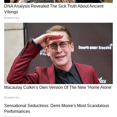
आंखों के अंदर लगाती हैं काजल?
'100% नैचुरल' दावा पड़ा भारी',
डॉक्टर ने बताया कैसे बढ़ सकता है
FSSAI का Dabur पर बड़ा एक्शन-
स्टाई और कैलाजियन का खतरा
कई प्रोडक्ट्स की बिक्री पर लगाया
बैन
LATEST VIDEOS
Rahul Gandhi से मिलीं CJP Protest में
लाठी खाने वाली Muskaan, Delhi Police से
दाग दिया ये सवाल!
CJP के अंदर हो गई कलह, Abhijeet Dipke
के ही खिलाफ हो गए कई लोग!