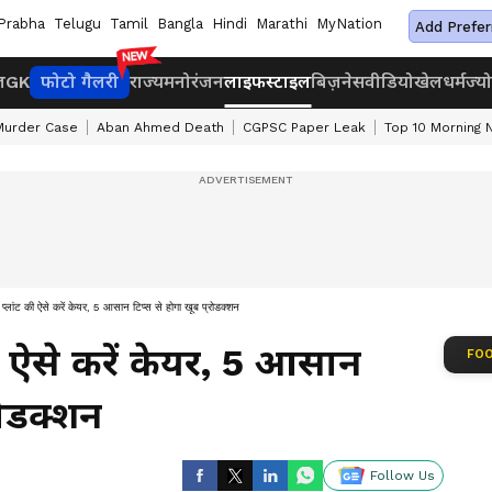
Prabha
Telugu
Tamil
Bangla
Hindi
Marathi
MyNation
Add Prefer
ज
GK
फोटो गैलरी
राज्य
मनोरंजन
लाइफस्टाइल
बिज़नेस
वीडियो
खेल
धर्म
ज्य
Murder Case
Aban Ahmed Death
CGPSC Paper Leak
Top 10 Morning
र्च प्लांट की ऐसे करें केयर, 5 आसान टिप्स से होगा खूब प्रोडक्शन
 की ऐसे करें केयर, 5 आसान
FOO
रोडक्शन
Follow Us