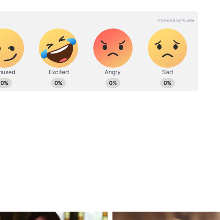
नाउ नवभारत और दैनिक भास्कर जैसे कई मीडिया संस्थानों के साथ काम करते
संद होती है। अगर पौधों को पर्याप्त धूप नहीं मिलेगी तो वे
 चैनल फॉर्मेट्स, अखबार और वेब स्टोरी डेस्क का अच्छा अनुभव है। इनसे
एंगे। मिर्च के पौधों को प्रतिदिन कम से कम 6 घंटे
संपर्क किया जा सकता है। पत्रकारिता और योग में इन्होंने डबल MA
2 घंटे की धूप मिलने पर पौधे और भी बेहतर प्रदर्शन करते
ंद होती है, जबकि दोपहर की बहुत तेज धूप से कुछ हद तक
्य पौधे की छाया मिर्च के पौधों पर पड़ रही हो तो उसे
पर शिफ्ट करें।
बल्कि कई तरह के कीटों को भी पसंद आता है। एफिड्स
वाले कीट इस समय तेजी से हमला कर सकते हैं। हर सप्ताह
सकर पत्तियों के नीचे देखें, क्योंकि अधिकांश कीट वहीं
ं, पीली दिखें या उन पर चिपचिपा पदार्थ नजर आए तो यह कीटों
का यूज करके अधिकांश सामान्य कीटों को नियंत्रित किया जा
पहचान कर लेना बाद में होने वाले बड़े नुकसान से बचा