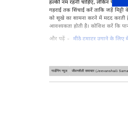
हल्की नम रहनी चाहिए, लेकिन पानी का ज
गहराई तक सिंचाई करें ताकि जड़ें मिट्ट
को सूखे का सामना करने में मदद करती ह
आवश्यकता होती है। कोशिश करें कि पानी स
और पढ़ें -
मीठे टमाटर उगाने के लिए बे
गार्डनिंग न्यूज
जीवनशैली समाचार (Jeevanshaili Sam
Lifestyle articles & tips in Hindi
articles, Relationship tips, He
at Asianet News Hindi.
ABOUT THE AUTHOR
Shivangi Chauhan
SC
शिवांगी चौहान। 2016 से पत्रकारिता की 
भरपूर धूप का इंतजाम करें
से जुड़ीं। राइटिंग स्किल में खासतौर पर लाइफस