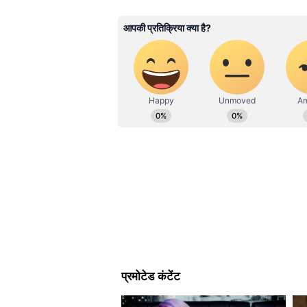
लिखने में दिलचस्पी। इससे पहले टाइम्स 
मिर्च एक ऐसी सब्जी है जिसे भरपूर धूप प
हुए इनके पास डिजिटल मीडिया, टीवी न्यूज
लंबे और कमजोर हो जाएंगे तथा फल कम आ
shivangi.chauhan@asianetnews.in पर 
सीधी धूप मिलनी चाहिए। हालांकि 8 से 1
किया हुआ है।
हैं। सुबह की धूप विशेष रूप से फायदेम
बचाव भी जरूरी है। यदि किसी पेड़ या अन
हटाने या पौधे को अधिक धूप वाली जगह 
कीटों पर रखें नजर
जून का मौसम सिर्फ पौधों को ही नहीं 
(चेपा), कैटरपिलर और अन्य रस चूसने 
कम से कम दो बार पौधों की जांच करें। खा
छिपे रहते हैं। अगर पत्तियां मुड़ने लगे
का संकेत हो सकता है। नीम ऑयल स्प्रे 
सकता है। शुरुआती अवस्था में कीटों की 
सकता है।