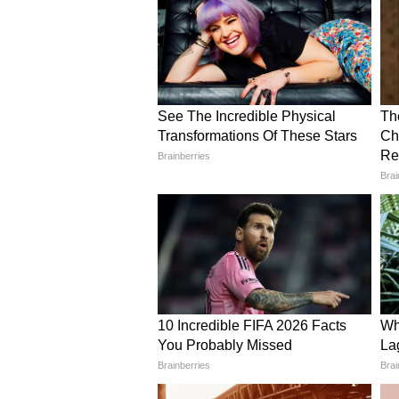
और पढ़ें -
Best Garden Bugs: बगीचे क
शुरुआती फूलों को हटा दें
यह काम कई गार्डनर्स को पसंद नहीं आता
जाता है। जब पौधा अभी छोटा हो और उस प
देना चाहिए। ऐसा करने से पौधे की ऊर्ज
में लगती है। मजबूत पौधे बाद में ज्यादा स
इसलिए शुरुआती कुछ फूल हटाने से लंबे 
मल्चिंग जरूर करें
मल्चिंग यानी पौधों के आसपास मिट्टी
बेहद असरदार टैक्निक है। सूखी घास, पत्
यूज मल्च के रूप में किया जा सकता है
कम उगते हैं और जड़ों को ज्यादा गर्मी स
छींटों से फैलने वाली कई बीमारियों का